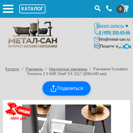
КАТАЛОГ
0
Время работы
8 (495) 920-65-66
info@metal-san.ru
Пишите в
Каталог
/
Раковины
/
Накладные раковины
/ Раковина Scarabeo
Teorema 2.0 60R Shelf SX 5117 (600х440 мм)
Поделиться
-4860 руб.