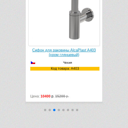
Plast A401
Сифон для раковины AlcaPlast A403
Сифон Hans
й)
(хром глянцевый)
(
Чехия
01
Код товара: A403
Ко
Цена:
10400
р.
15200
р.
Цена:
13000