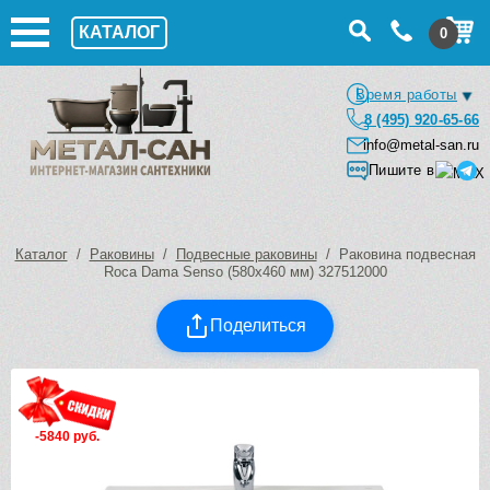
КАТАЛОГ
0
Время работы
8 (495) 920-65-66
info@metal-san.ru
Пишите в
Каталог
/
Раковины
/
Подвесные раковины
/ Раковина подвесная
Roca Dama Senso (580х460 мм) 327512000
Поделиться
-5840 руб.