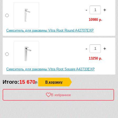
-
+
10980 р.
Смеситель для раковины Vitra Root Round A42707EXP
-
+
13250 р.
Смеситель для раковины Vitra Root Square A42733EXP
Итого:
15 670
р.
В корзину
В избранное
Рек