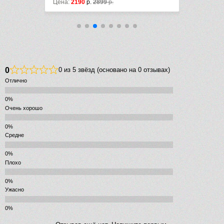
Цена:
2190
р.
2899
р.
Цена:
2142
р
0
0 из 5 звёзд (основано на 0 отзывах)
Отлично
Очень хорошо
Средне
Плохо
Ужасно