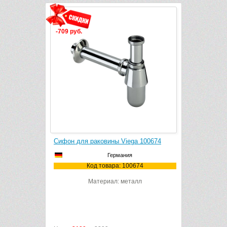
-709 руб.
-561 руб.
Plast A403
Сифон
Сифон для раковины Viega 100674
й)
151.107.11
Германия
Код товара: 100674
03
Код
Материал: металл