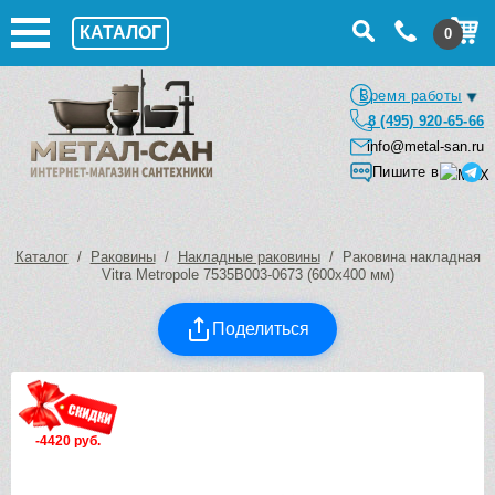
КАТАЛОГ
0
Время работы
8 (495) 920-65-66
info@metal-san.ru
Пишите в
Каталог
/
Раковины
/
Накладные раковины
/ Раковина накладная
Vitra Metropole 7535B003-0673 (600х400 мм)
Поделиться
-4420 руб.