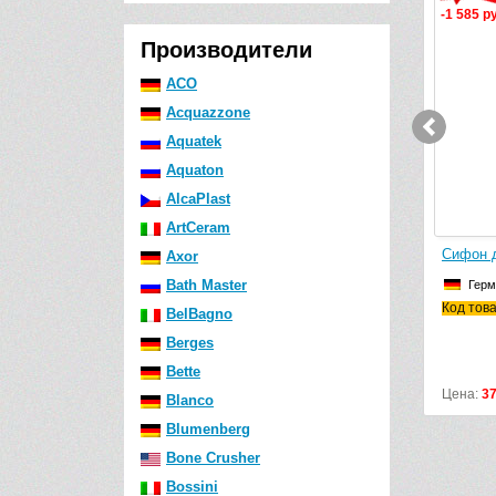
-1 585 р
Производители
ACO
Acquazzone
Aquatek
Aquaton
AlcaPlast
ArtCeram
Сифон д
Axor
Bath Master
Герм
Код тов
BelBagno
Berges
Bette
Цена:
3
Blanco
Blumenberg
Bone Crusher
Bossini