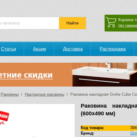
Корзина т
Нет товаров
Статьи
Акции
Доставка
Распродажа
/
Раковины
/
Накладные раковины
/ Раковина накладная Grohe Cube Ce
Раковина накладн
(600х490 мм)
уб.
Код товара:
394
Бренд:
Gro