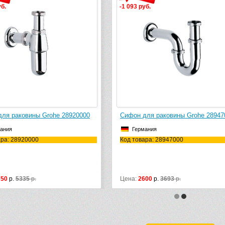
уб.
-1 093 руб.
ля раковины Grohe 28920000
Сифон для раковины Grohe 28947
ания
Германия
ара: 28920000
Код товара: 28947000
750
р.
5335
р.
Цена:
2600
р.
3693
р.