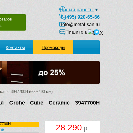
Время работы
8 (495) 920-65-66
оваров
info@metal-san.ru
.
Пишите в
Контакты
Промокоды
ramic 3947700H (600х490 мм)
ая Grohe Cube Ceramic 3947700H
7700H
28 290
р.
he