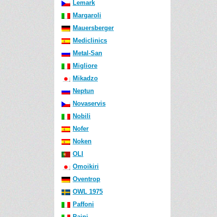
Lemark
Margaroli
Mauersberger
Mediclinics
Metal-San
Migliore
Mikadzo
Neptun
Novaservis
Nobili
Nofer
Noken
OLI
Omoikiri
Oventrop
OWL 1975
Paffoni
Paini