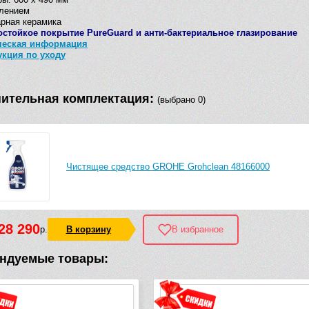
плением
рная керамика
остойкое покрытие PureGuard и анти-бактериальное глазирование
ческая информация
укция по уходу
ительная комплектация:
(выбрано 0)
Чистящее средство GROHE Grohclean 48166000
28 290
р.
В корзину
В избранное
ндуемые товары: