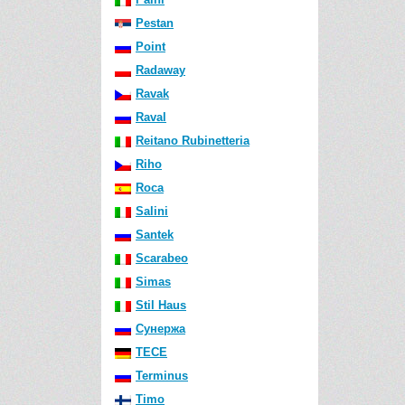
Pestan
Point
Radaway
Ravak
Raval
Reitano Rubinetteria
Riho
Roca
Salini
Santek
Scarabeo
Simas
Stil Haus
Сунержа
TECE
Terminus
Timo