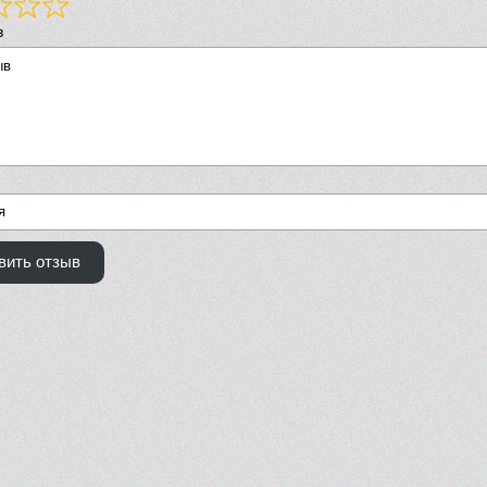
в
вить отзыв