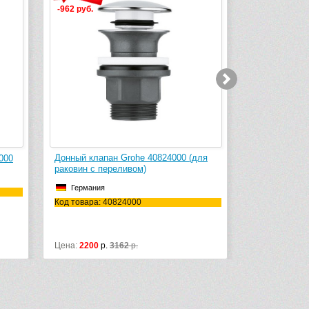
-962 руб.
Донный клапан Grohe 40824000 (для
Смеситель д
000
раковин с переливом)
Eurocube Joy
Германия
Германия
Код товара: 40824000
Код товара: 
Монтаж: на 1 
Цвет: хром
Цена:
2200
р.
3162
р.
Цена:
31310
р