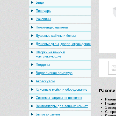
Биде
Писсуары
Раковины
Полотенцесушители
Душевые кабины и боксы
Душевые углы, двери, ограждения
Шторки на ванну и
комплектующие
Поддоны
Водосливная арматура
Аксессуары
Кухонные мойки и оборудование
Ракови
Системы защиты от протечек
Раков
Глазир
Вентиляторы для ванных комнат
1 отве
С пер
Бытовая химия
Размер