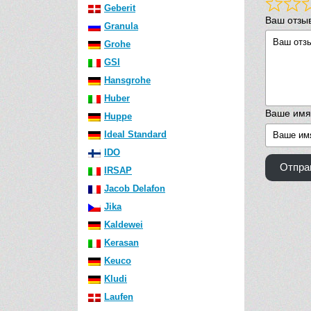
Geberit
Ваш отзы
Granula
Grohe
GSI
Hansgrohe
Huber
Ваше имя
Huppe
Ideal Standard
IDO
Отпра
IRSAP
Jacob Delafon
Jika
Kaldewei
Kerasan
Keuco
Kludi
Laufen