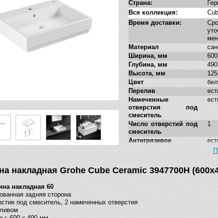
Страна:
Гер
Вся коллекция:
Cub
Время доставки:
Ср
у
ме
Материал
са
Ширина, мм
600
Глубина, мм
490
Высота, мм
125
Цвет
бе
Перелив
ест
Намеченные
ест
отверстия под
смеситель
Число отверстий под
1
смеситель
Антигрязевое
ест
покрытие
П
Форма
пря
Стилистика дизайна
сов
на накладная Grohe Cube Ceramic 3947700H (600х
Дополнительные
за
функции
гла
ина накладная 60
ованная задняя сторона
рстие под смеситель, 2 намеченных отверстия
еливом
ы: 600 x 490 мм