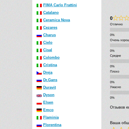
FIMA Carlo Frattini
Catalano
0
Ceramica Nova
Отлично
Cezares
Charus
Очень хоро
Cielo
Cisal
Средне
Colombo
Cristina
Плохо
Dreja
Dr.Gans
Duravit
Ужасно
Dyson
Elsen
Отзывов е
Emco
Flaminia
Ваша общ
Florentina