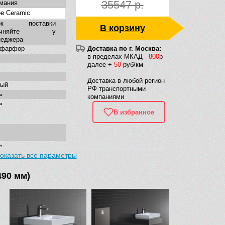
35547 р.
мания
e Ceramic
ок поставки
В корзину
точняйте у
неджера
нфарфор
Доставка по г. Москва:
в пределах МКАД -
800
р
далее +
50
руб/км
Доставка в любой регион
лый
РФ транспортными
ь
компаниями
ь
В избранное
ь
оказать все параметры
моугольная
ременная
490 мм)
дняя сторона
зурованная