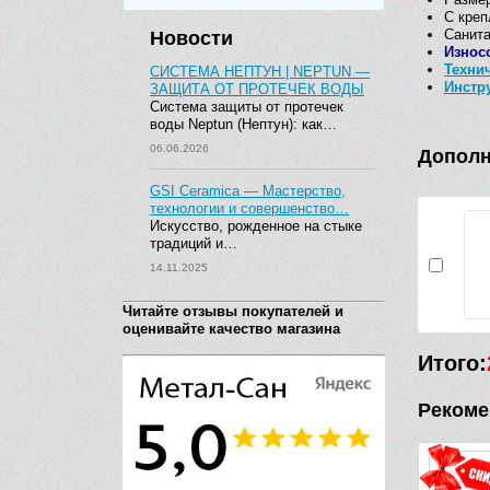
С кре
Санита
Новости
Износ
Техни
СИСТЕМА НЕПТУН | NEPTUN —
Инстр
ЗАЩИТА ОТ ПРОТЕЧЕК ВОДЫ
Система защиты от протечек
воды Neptun (Нептун): как…
06.06.2026
Дополн
GSI Ceramica — Мастерство,
технологии и совершенство…
Искусство, рожденное на стыке
традиций и…
14.11.2025
Читайте отзывы покупателей и
оценивайте качество магазина
Итого:
Рекоме