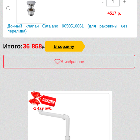
-
+
4517 р.
Донный клапан Catalano 9050510061 (для раковины без
перелива)
Итого:
36 858
р.
В корзину
В избранное
Рек
-1 479 руб.
-561 руб.