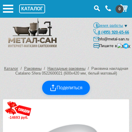
КАТАЛОГ
0
Время работы
8 (495) 920-65-66
info@metal-san.ru
Пишите в
Каталог
/
Раковины
/
Накладные раковины
/ Раковина накладная
Catalano Sfera 0522600021 (600х420 мм, белый матовый)
Поделиться
-14693 руб.