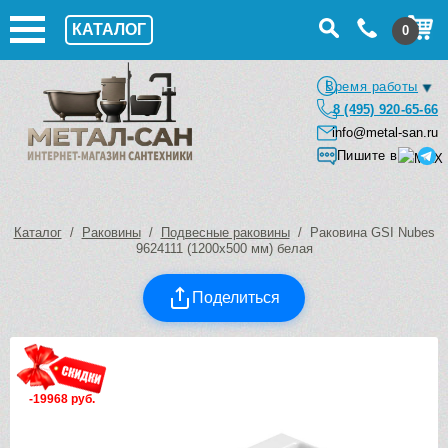
КАТАЛОГ
0
Время работы
8 (495) 920-65-66
info@metal-san.ru
Пишите в
Каталог
/
Раковины
/
Подвесные раковины
/ Раковина GSI Nubes
9624111 (1200х500 мм) белая
Поделиться
-19968 руб.