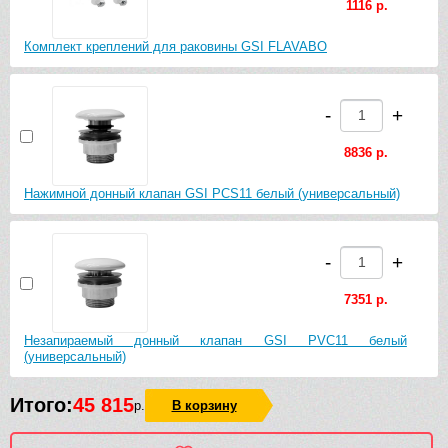
1116 р.
Комплект креплений для раковины GSI FLAVABO
-
+
8836 р.
Нажимной донный клапан GSI PCS11 белый (универсальный)
-
+
7351 р.
Незапираемый донный клапан GSI PVC11 белый
(универсальный)
Итого:
45 815
р.
В корзину