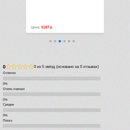
лл
Цена:
5167
р.
Цена:
10400
0
0 из 5 звёзд (основано на 0 отзывах)
Отлично
Очень хорошо
Средне
Плохо