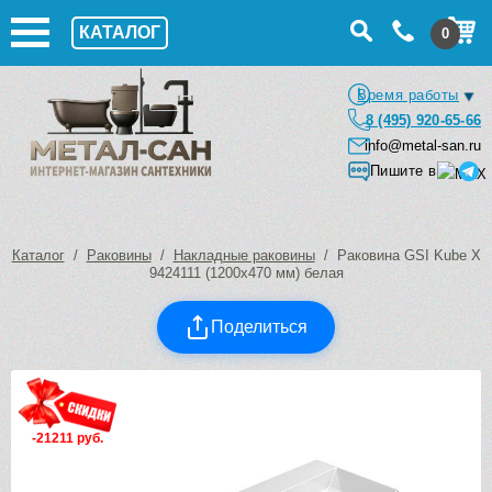
КАТАЛОГ
0
Время работы
8 (495) 920-65-66
info@metal-san.ru
Пишите в
Каталог
/
Раковины
/
Накладные раковины
/ Раковина GSI Kube X
9424111 (1200х470 мм) белая
Поделиться
-21211 руб.