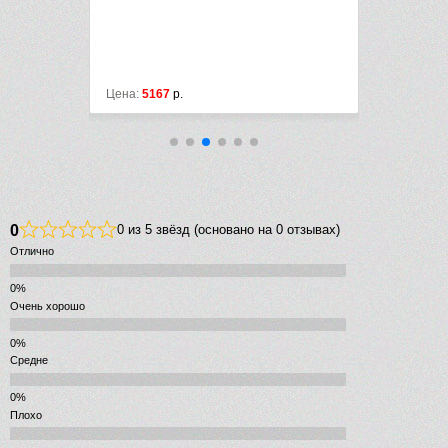
на:
5167
р.
Цена:
10400
р.
15200
р.
0
0 из 5 звёзд (основано на 0 отзывах)
Отлично
Очень хорошо
Средне
Плохо