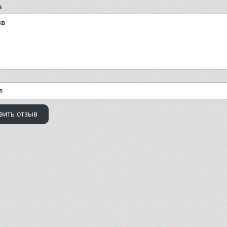
в
вить отзыв