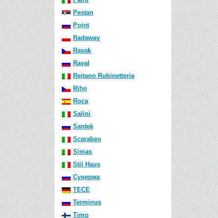
Pestan
Point
Radaway
Ravak
Raval
Reitano Rubinetteria
Riho
Roca
Salini
Santek
Scarabeo
Simas
Stil Haus
Сунержа
TECE
Terminus
Timo