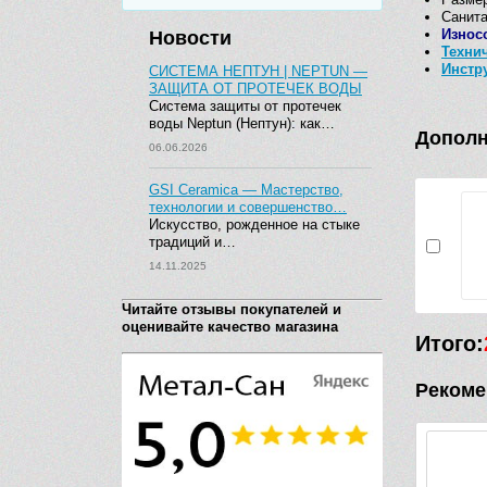
Санита
Износ
Новости
Техни
Инстр
СИСТЕМА НЕПТУН | NEPTUN —
ЗАЩИТА ОТ ПРОТЕЧЕК ВОДЫ
Система защиты от протечек
воды Neptun (Нептун): как…
Дополн
06.06.2026
GSI Ceramica — Мастерство,
технологии и совершенство…
Искусство, рожденное на стыке
традиций и…
14.11.2025
Читайте отзывы покупателей и
оценивайте качество магазина
Итого:
Рекоме
-1 093 руб.