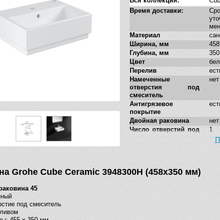
Вся коллекция:
Cub
Время доставки:
Ср
у
ме
Материал
са
Ширина, мм
458
Глубина, мм
350
Цвет
бе
Перелив
ест
Намеченные
нет
отверстия под
смеситель
Антигрязевое
ест
покрытие
Двойная раковина
нет
Число отверстий под
1
смеситель
П
Форма
пря
Угловая конструкция
нет
Стилистика дизайна
сов
на Grohe Cube Ceramic 3948300H (458х350 мм)
Дополнительные
нет
функции
раковина 45
нный
рстие под смеситель
еливом
ы: 455 x 350 мм