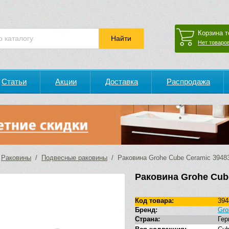
Корзина т
Нет товаров
Статьи
Акции
Доставка
Распродажа
/
Раковины
/
Подвесные раковины
/ Раковина Grohe Cube Ceramic 3948
Раковина Grohe Cub
Код товара:
394
Бренд:
Gro
Страна:
Гер