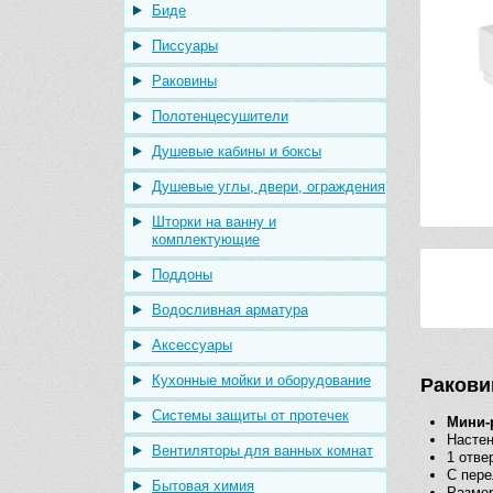
Биде
Писсуары
Раковины
Полотенцесушители
Душевые кабины и боксы
Душевые углы, двери, ограждения
Шторки на ванну и
комплектующие
Поддоны
Водосливная арматура
Аксессуары
Кухонные мойки и оборудование
Ракови
Системы защиты от протечек
Мини-
Насте
Вентиляторы для ванных комнат
1 отве
С пер
Бытовая химия
Размер