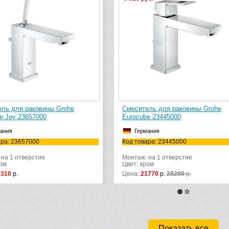
ль для раковины Grohe
Смеситель для раковины Grohe
e Joy 23657000
Eurocube 23445000
ания
Германия
ара: 23657000
Код товара: 23445000
 на 1 отверстие
Монтаж: на 1 отверстие
ром
Цвет: хром
1310
р.
Цена:
21770
р.
28280
р.
Показать все