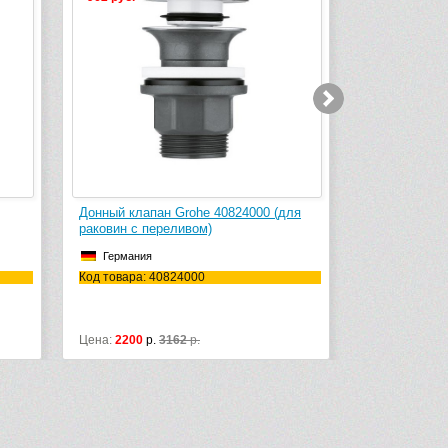
Донный клапан Grohe 40824000 (для
Сифон для р
раковин с переливом)
Германия
Германия
Код товара: 
Код товара: 40824000
Цена:
2200
р.
3162
р.
Цена:
10250
р