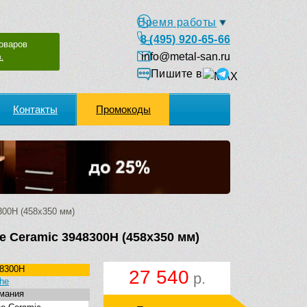
Время работы
8 (495) 920-65-66
оваров
info@metal-san.ru
.
Пишите в
Контакты
Промокоды
300H (458х350 мм)
e Ceramic 3948300H (458х350 мм)
8300H
27 540
р.
he
мания