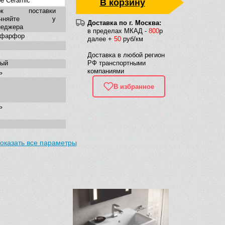
e Ceramic
В корзину
ок поставки
точняйте у
Доставка по г. Москва:
неджера
в пределах МКАД -
800
р
нфарфор
далее +
50
руб/км
Доставка в любой регион
лый
РФ транспортными
компаниями
ь
В избранное
ь
оказать все параметры
моугольная
ременная