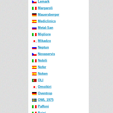
Lemark
Margaroli
Mauersberger
Mediclinics
Metal-San
Migliore
Mikadzo
Neptun
Novaservis
Nobili
Nofer
Noken
OLI
Omoikiri
Oventrop
OWL 1975
Paffoni
Paini