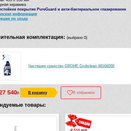
рная керамика
остойкое покрытие PureGuard и анти-бактериальное глазирование
ческая информация
укция по уходу
ительная комплектация:
(выбрано 0)
Чистящее средство GROHE Grohclean 48166000
27 540
р.
В корзину
В избранное
ндуемые товары:
-6 510 руб.