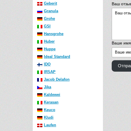
Geberit
Ваш отзы
Granula
Grohe
GSI
Hansgrohe
Huber
Ваше имя
Huppe
Ideal Standard
IDO
Отпра
IRSAP
Jacob Delafon
Jika
Kaldewei
Kerasan
Keuco
Kludi
Laufen