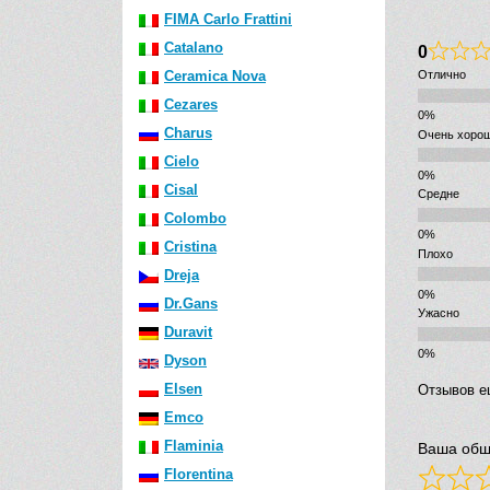
FIMA Carlo Frattini
Catalano
0
Ceramica Nova
Отлично
Cezares
Charus
Очень хоро
Cielo
Cisal
Средне
Colombo
Cristina
Плохо
Dreja
Dr.Gans
Ужасно
Duravit
Dyson
Elsen
Отзывов е
Emco
Flaminia
Ваша общ
Florentina