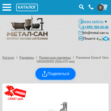
КАТАЛОГ
0
Время работы
8 (495) 920-65-66
info@metal-san.ru
Пишите в
Каталог
/
Раковины
/
Подвесные раковины
/ Раковина Duravit Vero
0454500000 (500х470 мм)
Поделиться
-15687 руб.