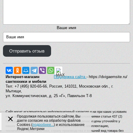
Ваше имя
Отправить отзыв
Интернет-магазин
Поддержка сайта
- https://dvigaemsite.ru/
сантехники и мебели
Тел: +7 (495) 920-65-66, Россия, 141011, Московская обл., г.
Мытищи,
ул. Коммунистическая, д. 25 «Г», Павильон Т-8
Сайт носит исключительно информационный характер и ни при каких условиях
×
Продолжая пользоваться сайтом, Вы
не является публичной офертой, определяемой положениями статьи 437 (2)
даете согласие на обработку файлов
Гражданского кодекса Российской Федерации. Наличие и цены уточняйте у
Cookies (
подробнее...
) и использование
наших операторов. Производитель вправе изменять комплектацию,
Яндекс.Метрики
технические характеристики, страну производства и внешний вид товара без