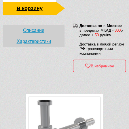
В корзину
Доставка по г. Москва:
Описание
в пределах МКАД -
800
р
далее +
50
руб/км
Характеристики
Доставка в любой регион
РФ транспортными
компаниями
В избранное
Рек
-4 800 руб.