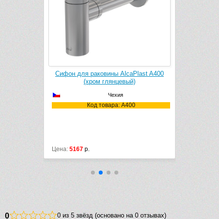
 S 52105000
Сифон для раковины AlcaPlast A400
Сифон для
й)
(хром глянцевый)
(
Чехия
5000
Код товара: A400
Цена:
5167
р.
Цена:
10400
0
0 из 5 звёзд (основано на 0 отзывах)