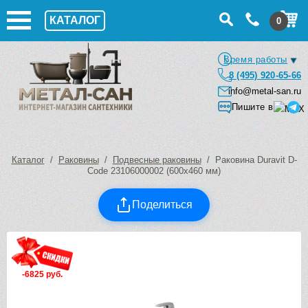
КАТАЛОГ
0
Время работы
8 (495) 920-65-66
info@metal-san.ru
Пишите в
Каталог
/
Раковины
/
Подвесные раковины
/ Раковина Duravit D-
Code 23106000002 (600х460 мм)
Поделиться
-6825 руб.