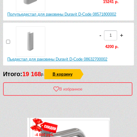
15241 р.
Полупьедестал для раковины Duravit D-Code 08571800002
-
+
4200 р.
Пьедестал для раковины Duravit D-Code 08632700002
Итого:
19 168
р.
В корзину
В избранное
Рек
-4 800 руб.