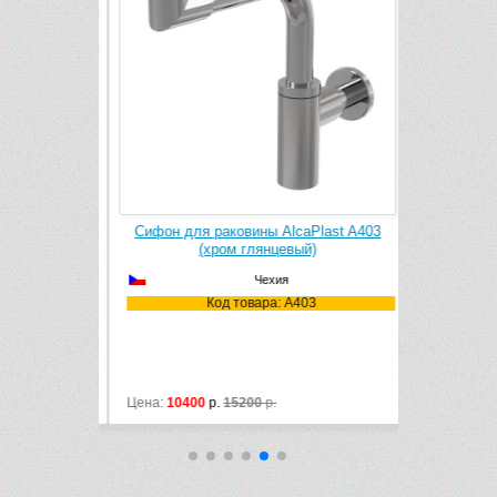
 1002005-00
Сифон для раковины AlcaPlast A403
Сифон Hans
й)
(хром глянцевый)
Чехия
Ко
05-00
Код товара: A403
лл
Цена:
10400
р.
15200
р.
Цена:
22937