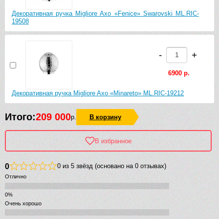
Декоративная ручка Migliore Axo «Fenice» Swarovski ML.RIC-
19508
-
+
6900 р.
Декоративная ручка Migliore Axo «Minareto» ML.RIC-19212
Итого:
209 000
р.
В корзину
В избранное
0
0 из 5 звёзд (основано на 0 отзывах)
Отлично
Очень хорошо