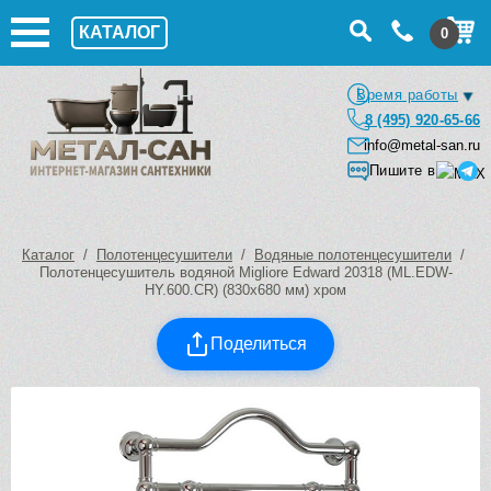
КАТАЛОГ
0
Время работы
8 (495) 920-65-66
info@metal-san.ru
Пишите в
Каталог
/
Полотенцесушители
/
Водяные полотенцесушители
/
Полотенцесушитель водяной Migliore Edward 20318 (ML.EDW-
HY.600.CR) (830х680 мм) хром
Поделиться