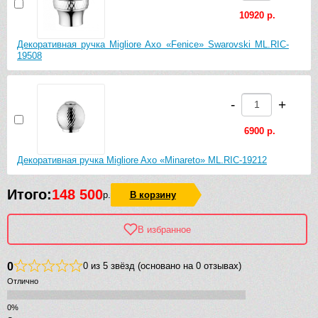
10920 р.
Декоративная ручка Migliore Axo «Fenice» Swarovski ML.RIC-
19508
-
+
6900 р.
Декоративная ручка Migliore Axo «Minareto» ML.RIC-19212
Итого:
148 500
р.
В корзину
В избранное
0
0 из 5 звёзд (основано на 0 отзывах)
Отлично