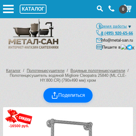
КАТАЛОГ
0
Время работы
8 (495) 920-65-66
info@metal-san.ru
Пишите в
Каталог
/
Полотенцесушители
/
Водяные полотенцесушители
/
Полотенцесушитель водяной Migliore Cleopatra 25840 (ML.CLE-
HY.800.CR) (790х490 мм) хром
Поделиться
-16500 руб.