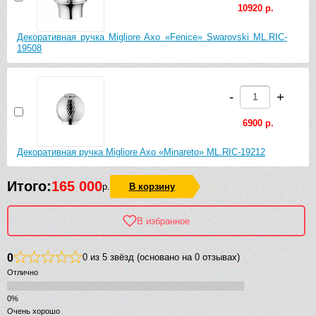
10920 р.
Декоративная ручка Migliore Axo «Fenice» Swarovski ML.RIC-
19508
-
+
6900 р.
Декоративная ручка Migliore Axo «Minareto» ML.RIC-19212
Итого:
165 000
р.
В корзину
В избранное
0
0 из 5 звёзд (основано на 0 отзывах)
Отлично
Очень хорошо