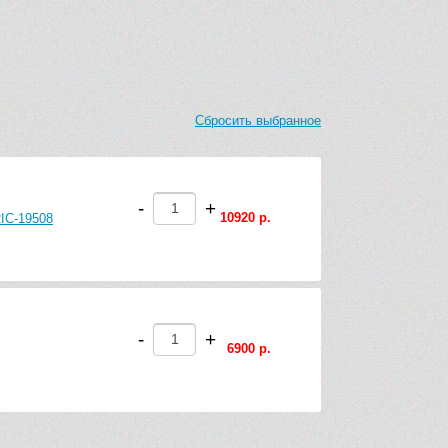
Сбросить выбранное
-
+
10920 р.
RIC-19508
-
+
6900 р.