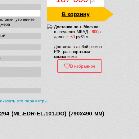
В корзину
оставки уточняйте
джера
Доставка по г. Москва:
в пределах МКАД -
800
р
ный
далее +
50
руб/км
Доставка в любой регион
РФ транспортными
компаниями
а
В избранное
оказать все параметры
е
294 (ML.EDR-EL.101.DO) (790х490 мм)