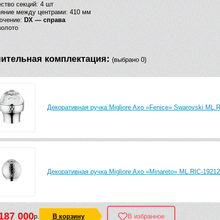
ство секций: 4 шт
яние между центрами: 410 мм
ючение:
DX — справа
золото
ительная комплектация:
(выбрано 0)
Декоративная ручка Migliore Axo «Fenice» Swarovski ML.
Декоративная ручка Migliore Axo «Minareto» ML.RIC-19212
187 000
р.
В корзину
В избранное