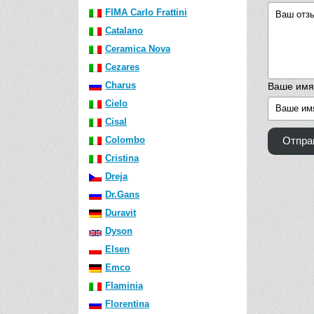
FIMA Carlo Frattini
Catalano
Ceramica Nova
Cezares
Charus
Ваше имя
Cielo
Cisal
Colombo
Отпра
Cristina
Dreja
Dr.Gans
Duravit
Dyson
Elsen
Emco
Flaminia
Florentina