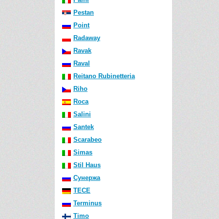
Pestan
Point
Radaway
Ravak
Raval
Reitano Rubinetteria
Riho
Roca
Salini
Santek
Scarabeo
Simas
Stil Haus
Сунержа
TECE
Terminus
Timo