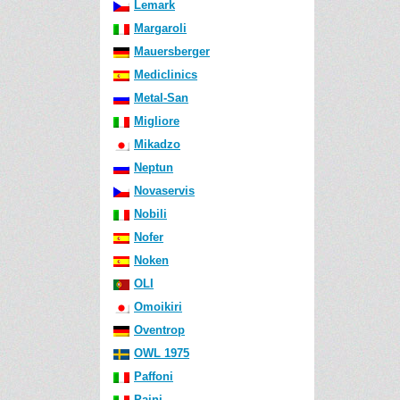
Lemark
Margaroli
Mauersberger
Mediclinics
Metal-San
Migliore
Mikadzo
Neptun
Novaservis
Nobili
Nofer
Noken
OLI
Omoikiri
Oventrop
OWL 1975
Paffoni
Paini