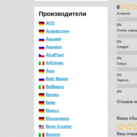
0
Производители
Отлично
ACO
Очень хоро
Acquazzone
Aquatek
Aquaton
Средне
AlcaPlast
ArtCeram
Плохо
Axor
Bath Master
Ужасно
BelBagno
Berges
Отзывов е
Bette
Blanco
Ваша общ
Blumenberg
Bone Crusher
Ваш отзы
Bossini