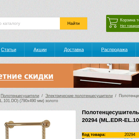
Корзина т
Нет товаров
Статьи
Акции
Доставка
Распродажа
/
Полотенцесушители
/
Электрические полотенцесушители
/ Полотенцес
L.101.DO) (790х490 мм) золото
Полотенцесушитель
20294 (ML.EDR-EL.10
Код товара:
20294