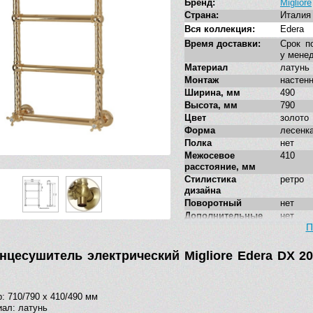
Бренд:
Migliore
Страна:
Италия
Вся коллекция:
Edera
Время доставки:
Срок п
у мене
Материал
латунь
Монтаж
настен
Ширина, мм
490
Высота, мм
790
Цвет
золото
Форма
лесенк
Полка
нет
Межосевое
410
расстояние, мм
Стилистика
ретро
дизайна
Поворотный
нет
Дополнительные
нет
функции
П
Подключение
скрыто
нцесушитель электрический Migliore Edera DX 20
: 710/790 x 410/490 мм
ал: латунь