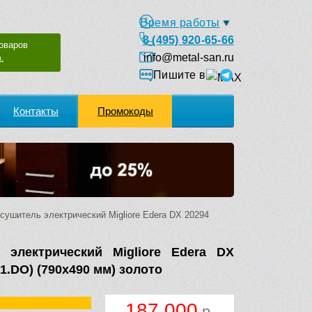
Время работы
8 (495) 920-65-66
оваров
info@metal-san.ru
.
Пишите в
Контакты
Промокоды
ушитель электрический Migliore Edera DX 20294
 электрический Migliore Edera DX
1.DO) (790х490 мм) золото
187 000
р.