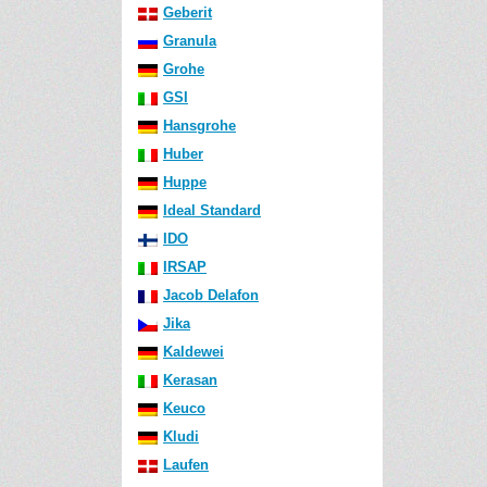
Geberit
Granula
Grohe
GSI
Hansgrohe
Huber
Huppe
Ideal Standard
IDO
IRSAP
Jacob Delafon
Jika
Kaldewei
Kerasan
Keuco
Kludi
Laufen