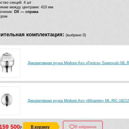
ство секций: 4 шт
яние между центрами: 410 мм
ючение:
DX — справа
хром
ительная комплектация:
(выбрано 0)
Декоративная ручка Migliore Axo «Fenice» Swarovski ML.
Декоративная ручка Migliore Axo «Minareto» ML.RIC-19212
159 500
р.
В корзину
В избранное