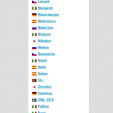
Lemark
Margaroli
Mauersberger
Mediclinics
Metal-San
Migliore
Mikadzo
Neptun
Novaservis
Nobili
Nofer
Noken
OLI
Omoikiri
Oventrop
OWL 1975
Paffoni
Paini