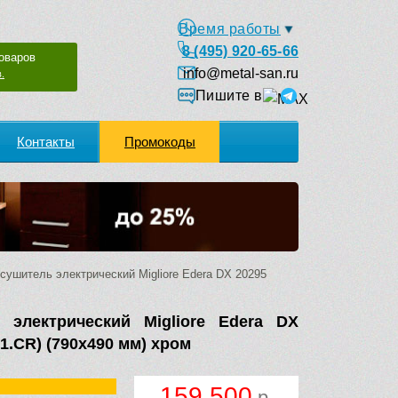
Время работы
8 (495) 920-65-66
оваров
info@metal-san.ru
.
Пишите в
Контакты
Промокоды
ушитель электрический Migliore Edera DX 20295
 электрический Migliore Edera DX
1.CR) (790х490 мм) хром
159 500
р.