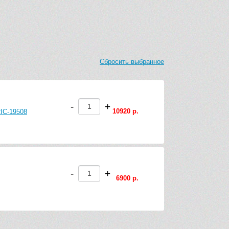
Сбросить выбранное
-
+
10920 р.
RIC-19508
-
+
6900 р.