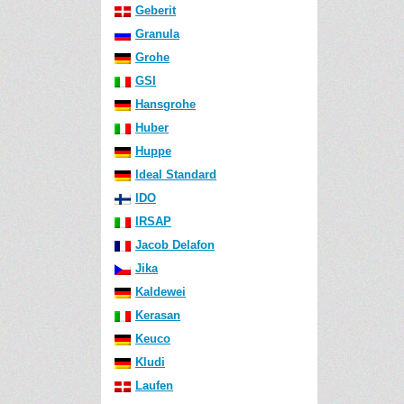
Geberit
Granula
Grohe
GSI
Hansgrohe
Huber
Huppe
Ideal Standard
IDO
IRSAP
Jacob Delafon
Jika
Kaldewei
Kerasan
Keuco
Kludi
Laufen