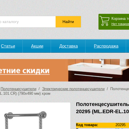
Корзина т
Нет товаров
Статьи
Акции
Доставка
Распродажа
/
Полотенцесушители
/
Электрические полотенцесушители
/ Полотенцес
L.101.CR) (790х490 мм) хром
Полотенцесушитель
20295 (ML.EDR-EL.10
Код товара:
20295