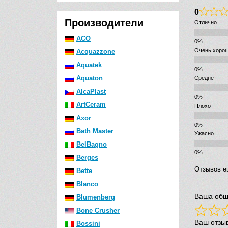
0
Производители
Отлично
ACO
Очень хоро
Acquazzone
Aquatek
Aquaton
Средне
AlcaPlast
ArtCeram
Плохо
Axor
Bath Master
Ужасно
BelBagno
Berges
Отзывов е
Bette
Blanco
Ваша общ
Blumenberg
Bone Crusher
Ваш отзы
Bossini