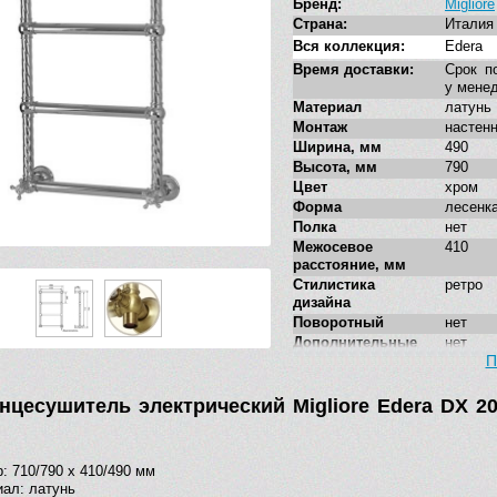
Бренд:
Migliore
Страна:
Италия
Вся коллекция:
Edera
Время доставки:
Срок п
у мене
Материал
латунь
Монтаж
настен
Ширина, мм
490
Высота, мм
790
Цвет
хром
Форма
лесенк
Полка
нет
Межосевое
410
расстояние, мм
Стилистика
ретро
дизайна
Поворотный
нет
Дополнительные
нет
функции
П
Подключение
скрыто
нцесушитель электрический Migliore Edera DX 20
: 710/790 x 410/490 мм
ал: латунь