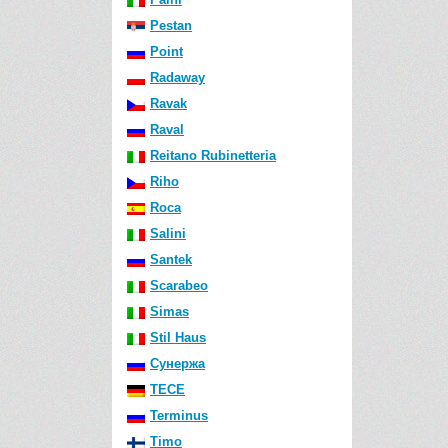
Pestan
Point
Radaway
Ravak
Raval
Reitano Rubinetteria
Riho
Roca
Salini
Santek
Scarabeo
Simas
Stil Haus
Сунержа
TECE
Terminus
Timo