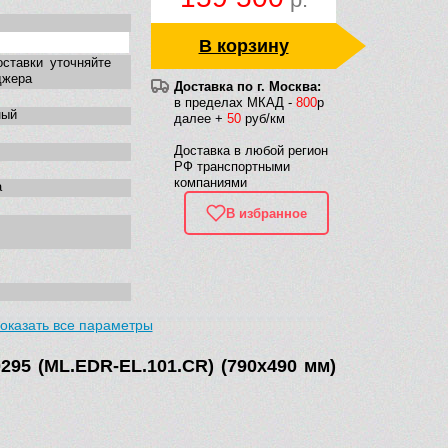
В корзину
оставки уточняйте
джера
Доставка по г. Москва:
в пределах МКАД -
800
р
ный
далее +
50
руб/км
Доставка в любой регион
РФ транспортными
компаниями
а
В избранное
оказать все параметры
е
295 (ML.EDR-EL.101.CR) (790х490 мм)