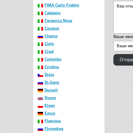
FIMA Carlo Frattini
Catalano
Ceramica Nova
Cezares
Charus
Ваше имя
Cielo
Cisal
Colombo
Отпра
Cristina
Dreja
Dr.Gans
Duravit
Dyson
Elsen
Emco
Flaminia
Florentina