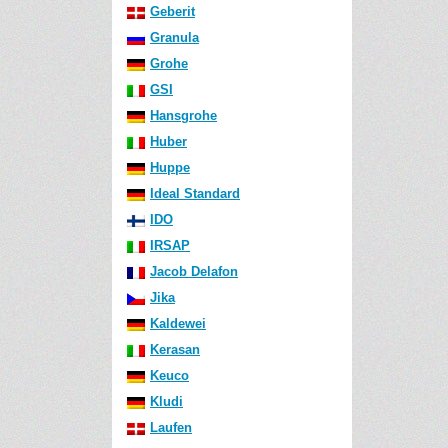
Geberit
Granula
Grohe
GSI
Hansgrohe
Huber
Huppe
Ideal Standard
IDO
IRSAP
Jacob Delafon
Jika
Kaldewei
Kerasan
Keuco
Kludi
Laufen