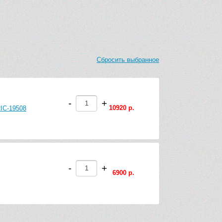
Сбросить выбранное
-
+
10920 р.
RIC-19508
-
+
6900 р.