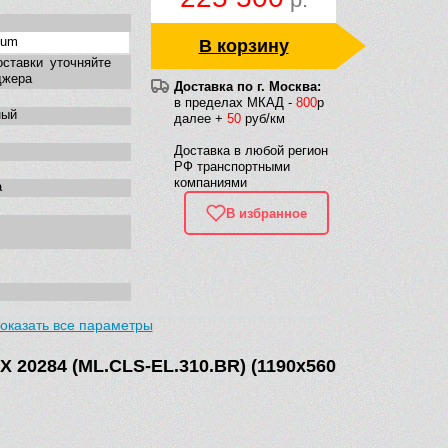
eum
В корзину
оставки уточняйте
джера
Доставка по г. Москва:
в пределах МКАД -
800
р
ный
далее +
50
руб/км
Доставка в любой регион
РФ транспортными
компаниями
а
В избранное
оказать все параметры
 20284 (ML.CLS-EL.310.BR) (1190х560