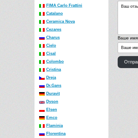
FIMA Carlo Frattini
Catalano
Ceramica Nova
Cezares
Charus
Ваше имя
Cielo
Cisal
Colombo
Отпра
Cristina
Dreja
Dr.Gans
Duravit
Dyson
Elsen
Emco
Flaminia
Florentina