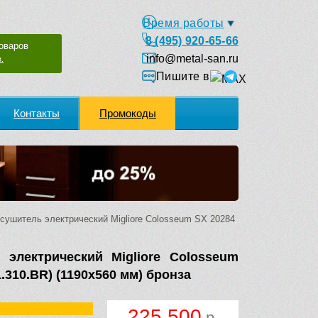
Время работы
8 (495) 920-65-66
оваров
info@metal-san.ru
.
Пишите в
Контакты
Промокоды
ушитель электрический Migliore Colosseum SX 20284
 электрический Migliore Colosseum
.310.BR) (1190х560 мм) бронза
225 500
р.