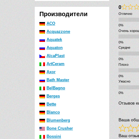
0
Производители
Отлично
ACO
Очень хоро
Acquazzone
Aquatek
Aquaton
Средне
AlcaPlast
ArtCeram
Плохо
Axor
Bath Master
Ужасно
BelBagno
Berges
Отзывов е
Bette
Blanco
Ваша общ
Blumenberg
Bone Crusher
Ваш отзы
Bossini