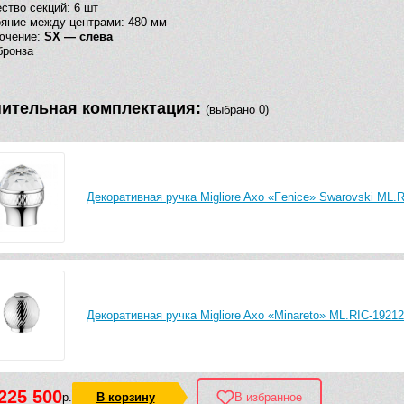
ство секций: 6 шт
яние между центрами: 480 мм
ючение:
SX — слева
бронза
ительная комплектация:
(выбрано 0)
Декоративная ручка Migliore Axo «Fenice» Swarovski ML.
Декоративная ручка Migliore Axo «Minareto» ML.RIC-19212
225 500
р.
В корзину
В избранное