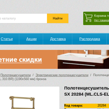
Корзина т
Нет товаров
Статьи
Акции
Доставка
Распродажа
/
Полотенцесушители
/
Электрические полотенцесушители
/ Полотенцес
.310.BR) (1190х560 мм) бронза
Полотенцесушитель
SX 20284 (ML.CLS-EL
Код товара:
20284