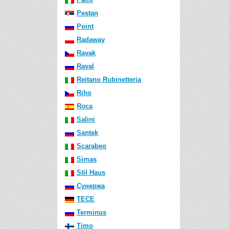
Pestan
Point
Radaway
Ravak
Raval
Reitano Rubinetteria
Riho
Roca
Salini
Santek
Scarabeo
Simas
Stil Haus
Сунержа
TECE
Terminus
Timo