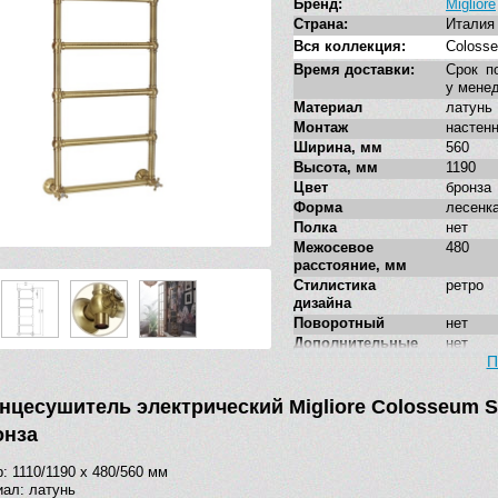
Бренд:
Migliore
Страна:
Италия
Вся коллекция:
Coloss
Время доставки:
Срок п
у мене
Материал
латунь
Монтаж
настен
Ширина, мм
560
Высота, мм
1190
Цвет
бронза
Форма
лесенк
Полка
нет
Межосевое
480
расстояние, мм
Стилистика
ретро
дизайна
Поворотный
нет
Дополнительные
нет
функции
П
нцесушитель электрический Migliore Colosseum SX
онза
: 1110/1190 x 480/560 мм
ал: латунь