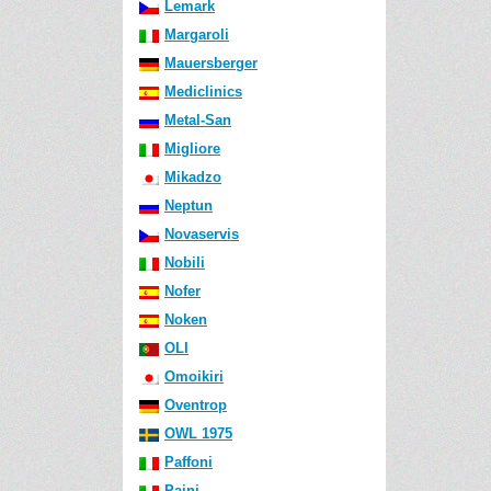
Lemark
Margaroli
Mauersberger
Mediclinics
Metal-San
Migliore
Mikadzo
Neptun
Novaservis
Nobili
Nofer
Noken
OLI
Omoikiri
Oventrop
OWL 1975
Paffoni
Paini