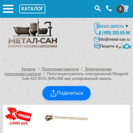
КАТАЛОГ
0
Время работы
8 (495) 920-65-66
info@metal-san.ru
Пишите в
Каталог
/
Полотенцесушители
/
Электрические
полотенцесушители
/ Полотенцесушитель электрический Margaroli
Sole 622 BOX (845х368 мм) шлифованный никель
Поделиться
-14065 руб.