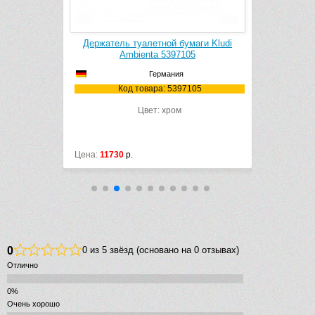
апасного
Держатель туалетной бумаги Kludi
Дозатор жи
 5397205
Ambienta 5397105
Германия
205
Код товара: 5397105
К
Цвет: хром
М
Цена:
11730
р.
Цена:
11550
0
0 из 5 звёзд (основано на 0 отзывах)
Отлично
Очень хорошо