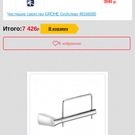
3040 р.
Чистящее средство GROHE Grohclean 48166000
Итого:
7 426
р.
В корзину
В избранное
Рек
-11 064 руб.