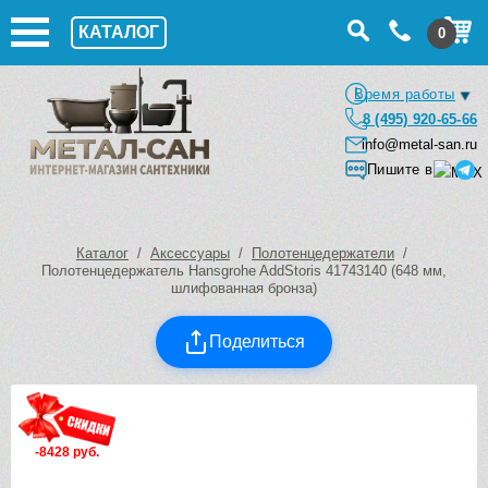
КАТАЛОГ
0
Время работы
8 (495) 920-65-66
info@metal-san.ru
Пишите в
Каталог
/
Аксессуары
/
Полотенцедержатели
/
Полотенцедержатель Hansgrohe AddStoris 41743140 (648 мм,
шлифованная бронза)
Поделиться
-8428 руб.