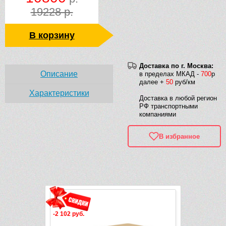
19228 р.
В корзину
Доставка по г. Москва:
Описание
в пределах МКАД -
700
р
далее +
50
руб/км
Характеристики
Доставка в любой регион
РФ транспортными
компаниями
В избранное
Рек
-2 102 руб.
-2 102 руб.