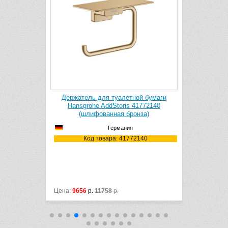
ой бумаги
Держатель для туалетной бумаги
Диспен
1771140
Hansgrohe AddStoris 41772140
Hansgr
нза)
(шлифованная бронза)
(шл
Германия
1140
Код товара: 41772140
Ко
Цена:
9656
р.
11758
р.
Цена:
9999
р