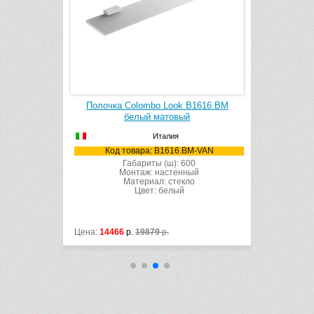
Полочка Colombo Look B1616.BM
Полочка Colombo Look 
белый матовый
черный матовы
Италия
Италия
Код товара: B1616.BM-VAN
Код товара: B1616.
Габариты (ш): 600
Габариты (ш): 6
Монтаж: настенный
Монтаж: настенн
Материал: стекло
Материал: стек
Цвет: белый
Цвет: черный
Цена:
14466
р.
19879
р.
Цена:
14466
р.
19879
р.