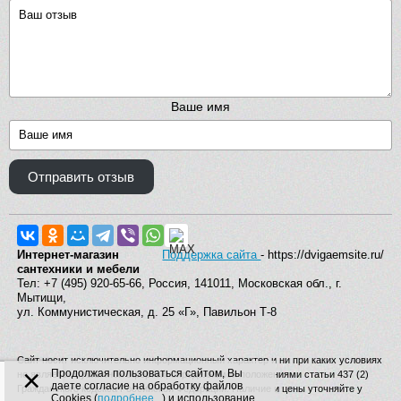
Ваше имя
Отправить отзыв
Интернет-магазин
Поддержка сайта
- https://dvigaemsite.ru/
сантехники и мебели
Тел: +7 (495) 920-65-66, Россия, 141011, Московская обл., г.
Мытищи,
ул. Коммунистическая, д. 25 «Г», Павильон Т-8
Сайт носит исключительно информационный характер и ни при каких условиях
×
Продолжая пользоваться сайтом, Вы
не является публичной офертой, определяемой положениями статьи 437 (2)
даете согласие на обработку файлов
Гражданского кодекса Российской Федерации. Наличие и цены уточняйте у
Cookies (
подробнее...
) и использование