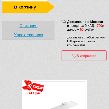
В корзину
Доставка по г. Москва:
Описание
в пределах МКАД -
700
р
далее +
50
руб/км
Характеристики
Доставка в любой регион
РФ транспортными
компаниями
В избранное
Рек
део
-5 413 руб.
-5 413 руб.