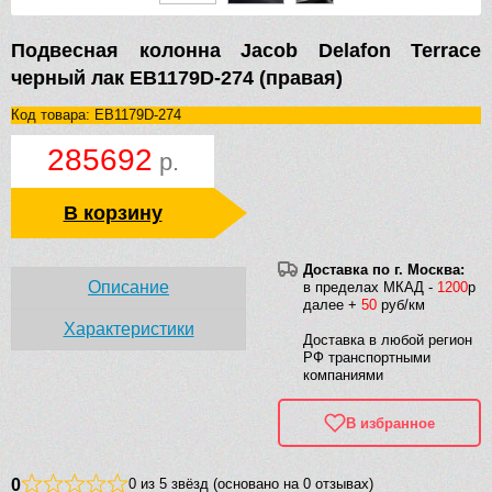
Подвесная колонна Jacob Delafon Terrace
черный лак EB1179D-274 (правая)
Код товара: EB1179D-274
285692
р.
В корзину
Доставка по г. Москва:
Описание
в пределах МКАД -
1200
р
далее +
50
руб/км
Характеристики
Доставка в любой регион
РФ транспортными
компаниями
В избранное
0
0 из 5 звёзд (основано на 0 отзывах)