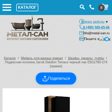
КАТАЛОГ
0
Время работы
8 (495) 920-65-66
info@metal-san.ru
Пишите в
Каталог
/
Мебель для ванных комнат
/
Шкафы, пеналы, тумбы
/
Подвесная колонна Jacob Delafon Terrace черный лак EB1179D-274
(правая)
Поделиться