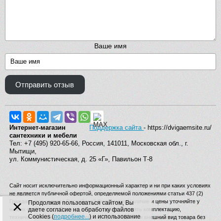
Ваше имя
Отправить отзыв
Интернет-магазин
Поддержка сайта
- https://dvigaemsite.ru/
сантехники и мебели
Тел: +7 (495) 920-65-66, Россия, 141011, Московская обл., г.
Мытищи,
ул. Коммунистическая, д. 25 «Г», Павильон Т-8
Сайт носит исключительно информационный характер и ни при каких условиях
не является публичной офертой, определяемой положениями статьи 437 (2)
×
Гражданского кодекса Российской Федерации. Наличие и цены уточняйте у
Продолжая пользоваться сайтом, Вы
наших операторов. Производитель вправе изменять комплектацию,
даете согласие на обработку файлов
Cookies (
подробнее...
) и использование
технические характеристики, страну производства и внешний вид товара без