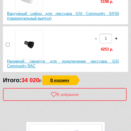
5198 р.
Вакуумный сифон для писсуара GSI Community SIF50
(горизонтальный выпуск)
-
+
4253 р.
Наливной гарнитур для подключения писсуара GSI
Community RAC
Итого:
34 020
р.
В корзину
В избранное
Рек