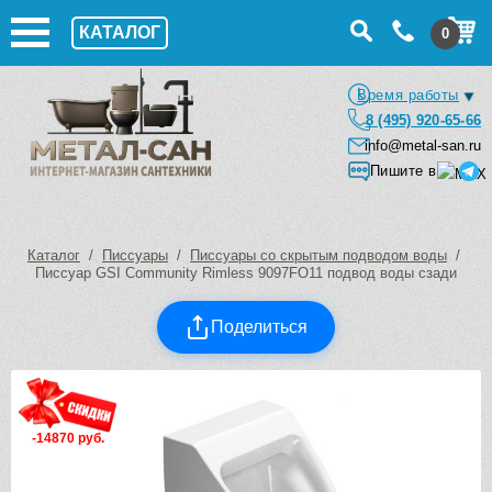
КАТАЛОГ
0
Время работы
8 (495) 920-65-66
info@metal-san.ru
Пишите в
Каталог
/
Писсуары
/
Писсуары со скрытым подводом воды
/
Писсуар GSI Community Rimless 9097FO11 подвод воды сзади
Поделиться
-14870 руб.