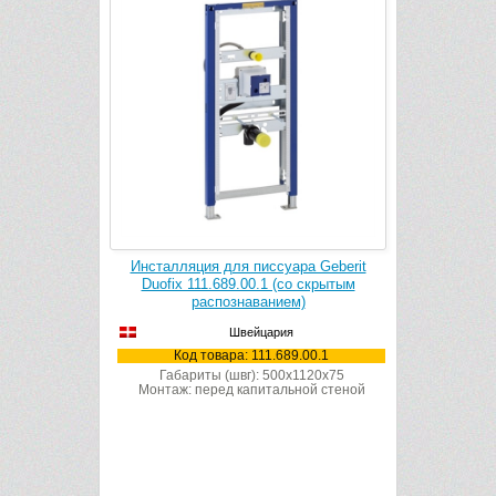
-21 614 руб.
ара Grohe
Инсталляция для писсуара Geberit
Инсталля
01
Duofix 111.689.00.1 (co скрытым
T
распознаванием)
Швейцария
3001
К
Код товара: 111.689.00.1
Габар
Монтаж: 
Габариты (швг): 500x1120x75
Монтаж: перед капитальной стеной