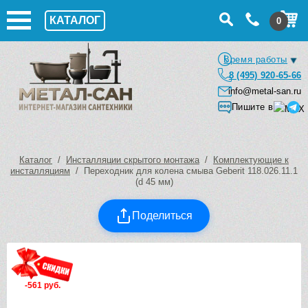
КАТАЛОГ
0
Время работы
8 (495) 920-65-66
info@metal-san.ru
Пишите в
Каталог
/
Инсталляции скрытого монтажа
/
Комплектующие к
инсталляциям
/ Переходник для колена смыва Geberit 118.026.11.1
(d 45 мм)
Поделиться
-561 руб.