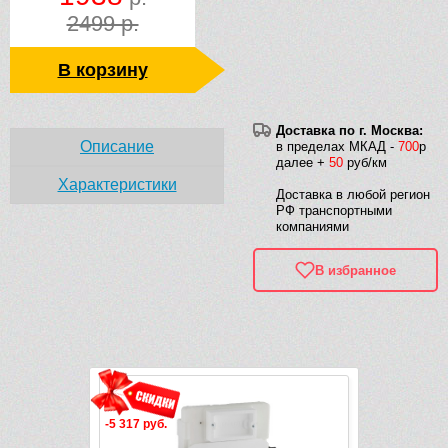
2499 р.
В корзину
Доставка по г. Москва:
Описание
в пределах МКАД -
700
р
далее +
50
руб/км
Характеристики
Доставка в любой регион
РФ транспортными
компаниями
В избранное
Рек
-5 317 руб.
-5 947 руб.