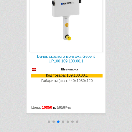
ва Geberit
Бачок скрытого монтажа Geberit
Бачок с
UP100 109.100.00.1
U
Швейцария
.00.1
Код товара: 109.100.00.1
Код
Габариты (швг): 440x1080x120
Габари
Цена:
10850
р.
16167
р.
Цена:
15402