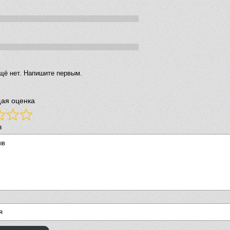
щё нет. Напишите первым.
ая оценка
в