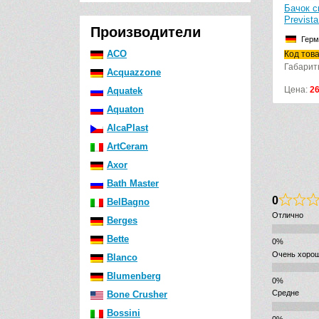
Бачок скры
Prevista Dr
Производители
Германи
ACO
Код товара:
Габариты (ш
Acquazzone
Цена:
2680
Aquatek
Aquaton
AlcaPlast
ArtCeram
Axor
Bath Master
0
BelBagno
Отлично
Berges
Bette
Очень хоро
Blanco
Blumenberg
Средне
Bone Crusher
Bossini