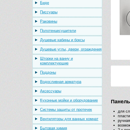
Биде
Писсуары
Раковины
Полотенцесушители
Душевые кабины и боксы
Душевые углы, двери, ограждения
Шторки на ванну и
комплектующие
Поддоны
Водосливная арматура
Аксессуары
Кухонные мойки и оборудование
Панель 
Системы защиты от протечек
для сл
пласти
Вентиляторы для ванных комнат
ручная
возмож
Бытовая химия
2-х р