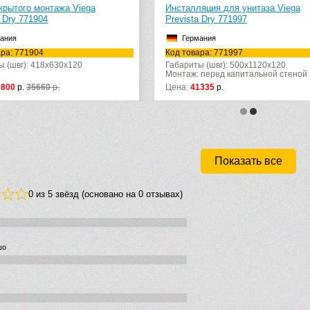
того монтажа Viega
Инсталляция для унитаза Viega
y 771904
Prevista Dry 771997
я
Германия
 771904
Код товара: 771997
вг): 418x630x120
Габариты (швг): 500x1120x120
Монтаж: перед капитальной стеной
0
р.
35660
р.
Цена:
41335
р.
Показать все
0 из 5 звёзд (основано на 0 отзывах)
шо