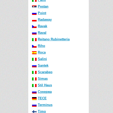
Pestan
Point
Radaway
Ravak
Raval
Reitano Rubinetteria
Riho
Roca
Salini
Santek
Scarabeo
Simas
Stil Haus
Сунержа
TECE
Terminus
Timo