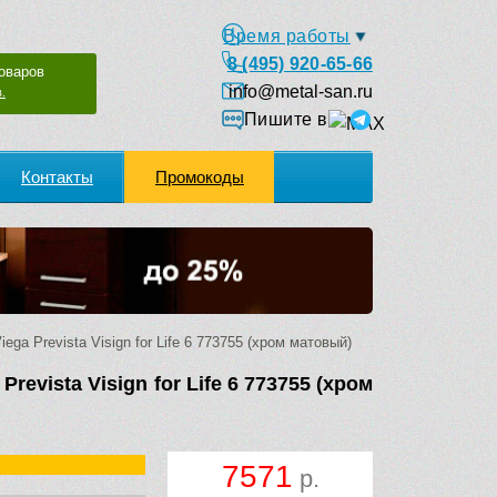
Время работы
8 (495) 920-65-66
оваров
info@metal-san.ru
.
Пишите в
Контакты
Промокоды
ga Prevista Visign for Life 6 773755 (хром матовый)
revista Visign for Life 6 773755 (хром
7571
р.