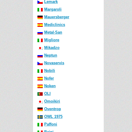
Lemark
Margaroli
Mauersberger
Mediclinics
Metal-San
Migliore
Mikadzo
Neptun
Novaservis
Nobili
Nofer
Noken
OLI
Omoikiri
Oventrop
OWL 1975
Paffoni
Paini