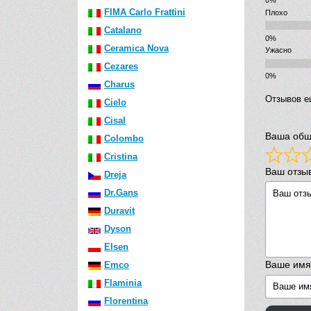
FIMA Carlo Frattini
Плохо
Catalano
Ceramica Nova
Ужасно
Cezares
Charus
Отзывов е
Cielo
Cisal
Ваша общ
Colombo
Cristina
Ваш отзы
Dreja
Dr.Gans
Duravit
Dyson
Elsen
Ваше имя
Emco
Flaminia
Florentina