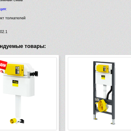
ция:
кт толкателей
ж
02.1
ндуемые товары: