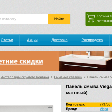
Корзина т
Нет товаров
Статьи
Акции
Доставка
Распродажа
/
Инсталляции скрытого монтажа
/
Смывные клавиши
/ Панель смыва Vie
Панель смыва Viega P
матовый)
Код товара:
773755
Бренд:
Viega