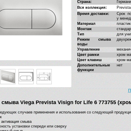
Страна:
Герман
Вся коллекция:
Prevista
Время доставки:
Срок по
у мене
Материал
пластик
Монтаж
станда
Тип
для уни
Режим смыва
двухре
воды
Управление
механи
Цвет рамки
хром м
Цвет клавиш
хром м
Дополнительные
нет
функции
П
смыва Viega Prevista Visign for Life 6 773755 (хр
едующих случаев применения и использования со следующей продукци
к
 активация смыва
ность установки спереди или сверху
ежимный смыв