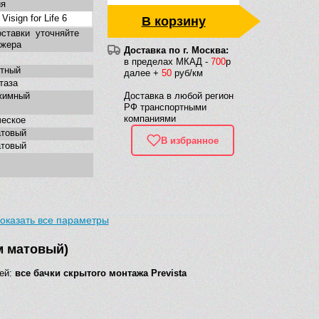
ия
 Visign for Life 6
В корзину
ставки уточняйте
джера
Доставка по г. Москва:
в пределах МКАД -
700
р
ртный
далее +
50
руб/км
таза
жимный
Доставка в любой регион
РФ транспортными
компаниями
ческое
атовый
В избранное
атовый
оказать все параметры
ом матовый)
ей:
все бачки скрытого монтажа Prevista