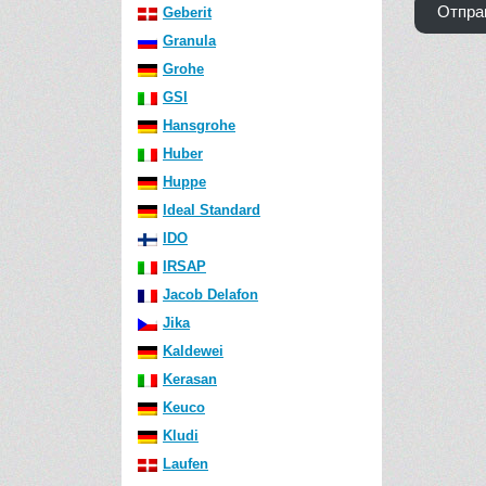
Отпра
Geberit
Granula
Grohe
GSI
Hansgrohe
Huber
Huppe
Ideal Standard
IDO
IRSAP
Jacob Delafon
Jika
Kaldewei
Kerasan
Keuco
Kludi
Laufen