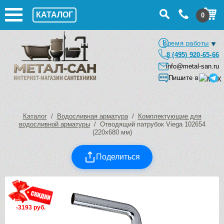
КАТАЛОГ
0
Время работы
8 (495) 920-65-66
info@metal-san.ru
Пишите в
Каталог
/
Водосливная арматура
/
Комплектующие для
водосливной арматуры
/ Отводящий патрубок Viega 102654
(220х680 мм)
Поделиться
-3193 руб.