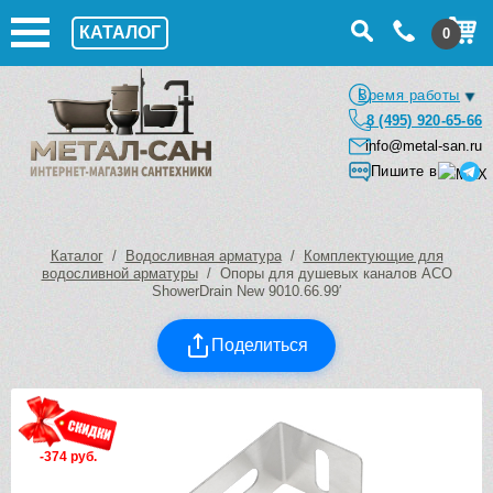
КАТАЛОГ
0
Время работы
8 (495) 920-65-66
info@metal-san.ru
Пишите в
Каталог
/
Водосливная арматура
/
Комплектующие для
водосливной арматуры
/ Опоры для душевых каналов ACO
ShowerDrain New 9010.66.99′
Поделиться
-374 руб.