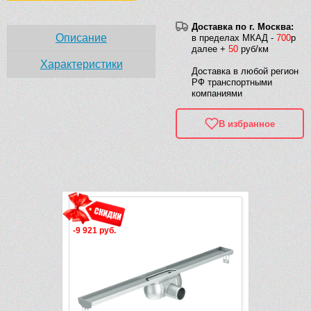
Доставка по г. Москва:
Описание
в пределах МКАД -
700
р
далее +
50
руб/км
Характеристики
Доставка в любой регион
РФ транспортными
компаниями
В избранное
Рек
-9 921 руб.
-8 925 руб.