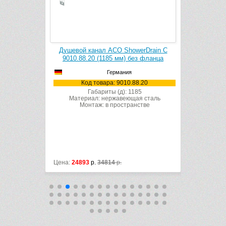
erDrain C
Душевой канал ACO ShowerDrain C
Душевой 
ез фланца
9010.88.20 (1185 мм) без фланца
9010.8
м
Германия
8.19
Код товара: 9010.88.20
Ко
85
Габариты (д): 1185
ая сталь
Материал: нержавеющая сталь
нстве
Монтаж: в пространстве
Матери
Мон
Цена:
24893
р.
34814
р.
Цена:
47430