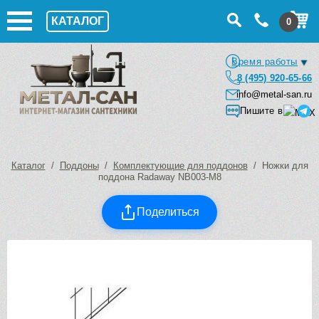
КАТАЛОГ
0
Время работы
8 (495) 920-65-66
info@metal-san.ru
Пишите в
Каталог
/
Поддоны
/
Комплектующие для поддонов
/ Ножки для
поддона Radaway NB003-M8
Поделиться