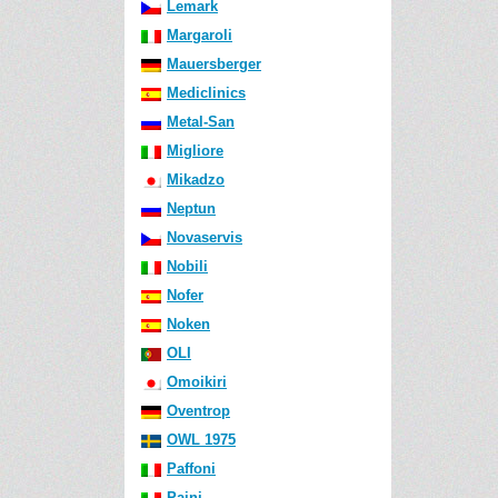
Lemark
Margaroli
Mauersberger
Mediclinics
Metal-San
Migliore
Mikadzo
Neptun
Novaservis
Nobili
Nofer
Noken
OLI
Omoikiri
Oventrop
OWL 1975
Paffoni
Paini