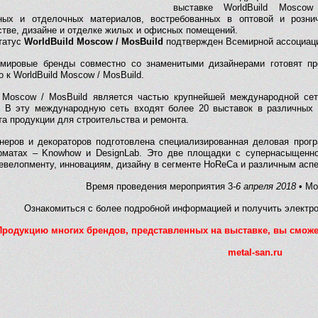
выставке WorldBuild Moscow
ных и отделочных материалов, востребованных в оптовой и розни
стве, дизайне и отделке жилых и офисных помещений.
татус
WorldBuild Moscow / MosBuild
подтвержден Всемирной ассоциацие
мировые бренды совместно со знаменитыми дизайнерами готовят пр
 к WorldBuild Moscow / MosBuild.
d Moscow / MosBuild является частью крупнейшей международной се
d. В эту международную сеть входят более 20 выставок в различных
та продукции для строительства и ремонта.
неров и декораторов подготовлена специализированная деловая прог
матах – Knowhow и DesignLab. Это две площадки с супернасыщенно
девелопменту, инновациям, дизайну в сегменте HoReCa и различным асп
Время проведения мероприятия 3
-6 апреля 2018
• Мо
Ознакомиться с более подробной информацией и получить электр
Продукцию многих брендов, представленных на выставке, вы сможе
metal-san.ru