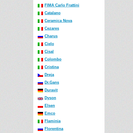
FIMA Carlo Frattini
Catalano
Ceramica Nova
Cezares
Charus
Cielo
Cisal
Colombo
Cristina
Dreja
Dr.Gans
Duravit
Dyson
Elsen
Emco
Flaminia
Florentina