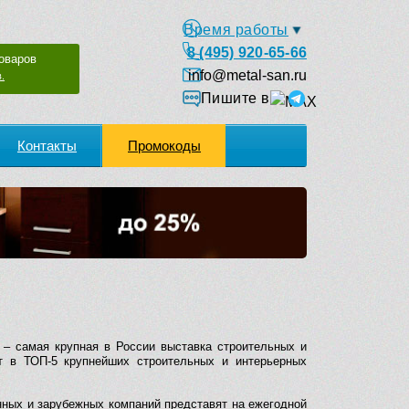
Время работы
8 (495) 920-65-66
оваров
info@metal-san.ru
.
Пишите в
Контакты
Промокоды
– самая крупная в России выставка строительных и
т в ТОП-5 крупнейших строительных и интерьерных
нных и зарубежных компаний представят на ежегодной