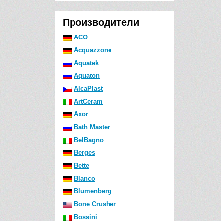
Производители
ACO
Acquazzone
Aquatek
Aquaton
AlcaPlast
ArtCeram
Axor
Bath Master
BelBagno
Berges
Bette
Blanco
Blumenberg
Bone Crusher
Bossini