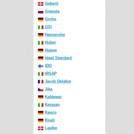
Geberit
Granula
Grohe
GSI
Hansgrohe
Huber
Huppe
Ideal Standard
IDO
IRSAP
Jacob Delafon
Jika
Kaldewei
Kerasan
Keuco
Kludi
Laufen