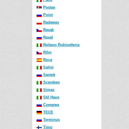
Pestan
Point
Radaway
Ravak
Raval
Reitano Rubinetteria
Riho
Roca
Salini
Santek
Scarabeo
Simas
Stil Haus
Сунержа
TECE
Terminus
Timo