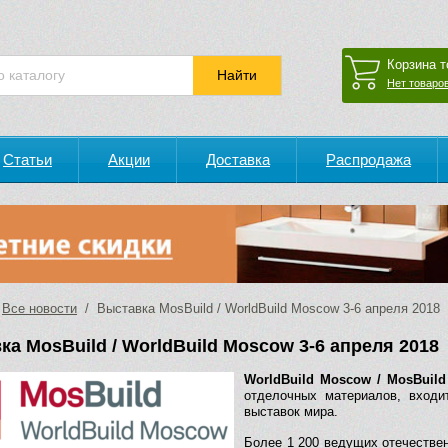
Корзина т
Нет товаров
Статьи
Акции
Доставка
Распродажа
/
Все новости
/ Выставка MosBuild / WorldBuild Moscow 3-6 апреля 2018
ка MosBuild / WorldBuild Moscow 3-6 апреля 2018
WorldBuild Moscow / MosBuild
отделочных материалов, входи
выставок мира.
Более 1 200 ведущих отечестве