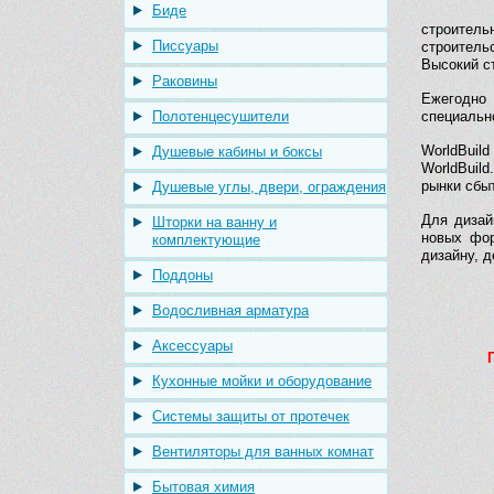
Биде
строитель
Писсуары
строитель
Высокий с
Раковины
Ежегодно 
Полотенцесушители
специально
WorldBuil
Душевые кабины и боксы
WorldBuil
рынки сбы
Душевые углы, двери, ограждения
Для дизай
Шторки на ванну и
новых фор
комплектующие
дизайну, 
Поддоны
Водосливная арматура
Аксессуары
Кухонные мойки и оборудование
Системы защиты от протечек
Вентиляторы для ванных комнат
Бытовая химия