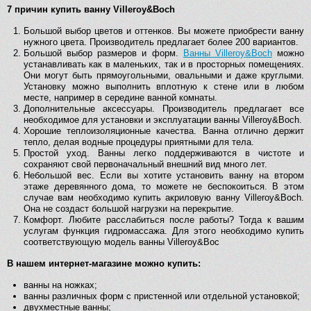
7
причин купить ванну Villeroy&Boch
Большой выбор цветов и оттенков. Вы можете приобрести ванну
нужного цвета. Производитель предлагает более 200 вариантов.
Большой выбор размеров и форм.
Ванны Villeroy&Boch
можно
устанавливать как в маленьких, так и в просторных помещениях.
Они могут быть прямоугольными, овальными и даже круглыми.
Установку можно выполнить вплотную к стене или в любом
месте, например в середине ванной комнаты.
Дополнительные аксессуары. Производитель предлагает все
необходимое для установки и эксплуатации ванны Villeroy&Boch.
Хорошие теплоизоляционные качества. Ванна отлично держит
тепло, делая водные процедуры приятными для тела.
Простой уход. Ванны легко поддерживаются в чистоте и
сохраняют свой первоначальный внешний вид много лет.
Небольшой вес. Если вы хотите установить ванну на втором
этаже деревянного дома, то можете не беспокоиться. В этом
случае вам необходимо купить акриловую ванну Villeroy&Boch.
Она не создаст большой нагрузки на перекрытие.
Комфорт. Любите расслабиться после работы? Тогда к вашим
услугам функция гидромассажа. Для этого необходимо купить
соответствующую модель ванны Villeroy&Boc
В нашем интернет-магазине можно купить:
ванны на ножках;
ванны различных форм с пристенной или отдельной установкой;
двухместные ванны;