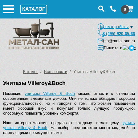
КАТАЛОГ
0
Время работы
8 (495) 920-65-66
info@metal-san.ru
Пишите в
Каталог
/
Все новости
/ Унитазы Villeroy&Boch
Унитазы Villeroy&Boch
Немецкие
унитазы Villeroy & Boch
можно отнести к стильным
современным элементам декора. Они не только обладают хорошей
функциональностью, но и говорят о том, что хозяин помещения
имеет хороший вкус и покупает только лучшую продукцию,
способную повысить уровень комфорта.
Наш интернет-магазин предлагает каждому желающему
купить
унитаз Villeroy & Boch
. На выбор предлагается много моделей со
следующими преимуществами: