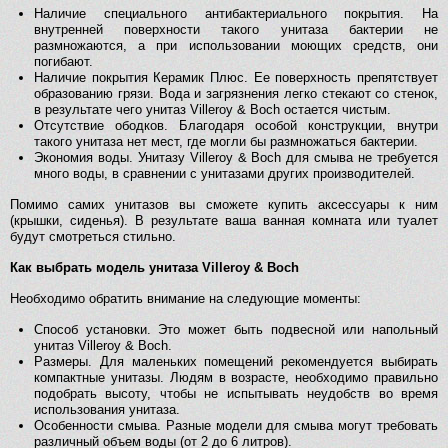
Наличие специального антибактериального покрытия. На
внутренней поверхности такого унитаза бактерии не
размножаются, а при использовании моющих средств, они
погибают.
Наличие покрытия Керамик Плюс. Ее поверхность препятствует
образованию грязи. Вода и загрязнения легко стекают со стенок,
в результате чего унитаз Villeroy & Boch остается чистым.
Отсутствие ободков. Благодаря особой конструкции, внутри
такого унитаза нет мест, где могли бы размножаться бактерии.
Экономия воды. Унитазу Villeroy & Boch для смыва не требуется
много воды, в сравнении с унитазами других производителей.
Помимо самих унитазов вы сможете купить аксессуары к ним
(крышки, сиденья). В результате ваша ванная комната или туалет
будут смотреться стильно.
Как выбрать модель унитаза Villeroy & Boch
Необходимо обратить внимание на следующие моменты:
Способ установки. Это может быть подвесной или напольный
унитаз Villeroy & Boch.
Размеры. Для маленьких помещений рекомендуется выбирать
компактные унитазы. Людям в возрасте, необходимо правильно
подобрать высоту, чтобы не испытывать неудобств во время
использования унитаза.
Особенности смыва. Разные модели для смыва могут требовать
различный объем воды (от 2 до 6 литров).