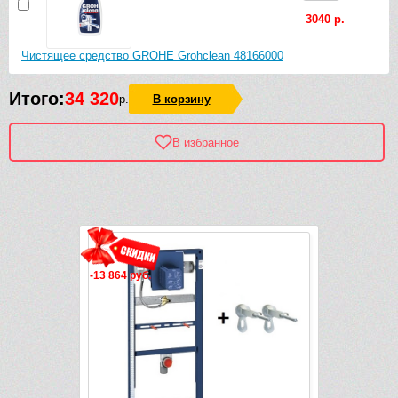
3040 р.
Чистящее средство GROHE Grohclean 48166000
Итого:
34 320
р.
В корзину
В избранное
Рек
-13 864 руб.