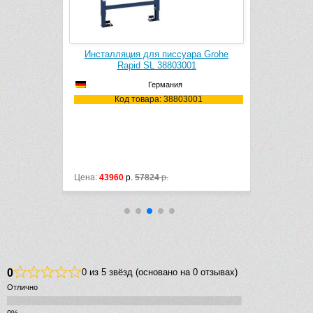
ара Grohe
Инсталляция для писсуара Grohe
Наклад
01
Rapid SL 38803001
писсуара 
Германия
6001
Код товара: 38803001
Ко
Цена:
43960
р.
57824
р.
Цена:
25820
0
0 из 5 звёзд (основано на 0 отзывах)
Отлично