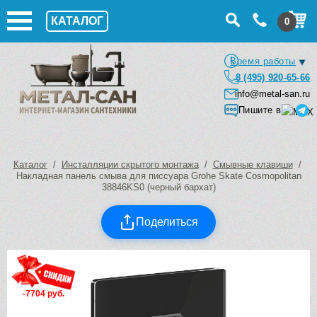
КАТАЛОГ
0
Время работы
8 (495) 920-65-66
info@metal-san.ru
Пишите в
Каталог
/
Инсталляции скрытого монтажа
/
Смывные клавиши
/
Накладная панель смыва для писсуара Grohe Skate Cosmopolitan
38846KS0 (черный бархат)
Поделиться
-7704 руб.