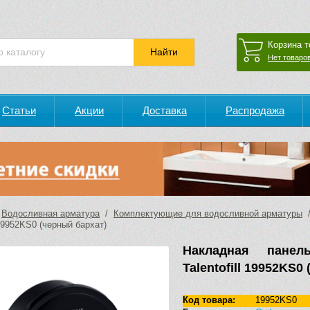
Корзина т
Нет товаров
Статьи
Акции
Доставка
Распродажа
/
Водосливная арматура
/
Комплектующие для водосливной арматуры
/
l 19952KS0 (черный бархат)
Накладная панел
Talentofill 19952KS0
Код товара:
19952KS0