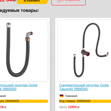
ндуемые товары:
тельный патрубок Grohe
Соединительный патрубок Grohe
ill 28993000
Talentofill 28995000
ания
Германия
ара: 28993000
Код товара: 28995000
058
р.
Цена:
22950
р.