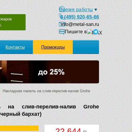
Время работы
8 (495) 920-65-66
оваров
info@metal-san.ru
.
Пишите в
Контакты
Промокоды
 Накладная панель на слив-перелив-налив Grohe
ь на слив-перелив-налив Grohe
 (черный бархат)
22 644
р.