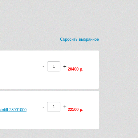
Сбросить выбранное
-
+
20400 р.
-
+
22500 р.
ofill 28991000