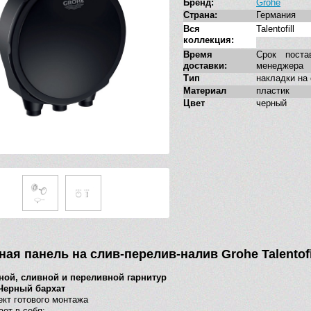
Бренд:
Grohe
Страна:
Германия
Вся
Talentofill
коллекция:
Время
Срок поста
доставки:
менеджера
Тип
накладки на
Материал
пластик
Цвет
черный
ная панель на слив-перелив-налив Grohe Talentofi
ной, сливной и переливной гарнитур
Черный бархат
кт готового монтажа
ет в себя: