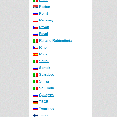
Pestan
Point
Radaway
Ravak
Raval
Reitano Rubinetteria
Riho
Roca
Salini
Santek
Scarabeo
Simas
Stil Haus
Сунержа
TECE
Terminus
Timo