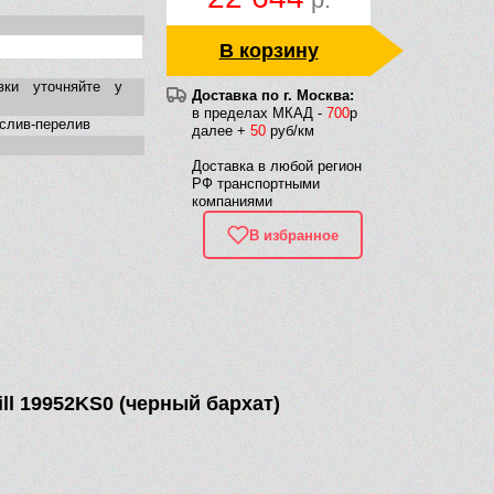
В корзину
вки уточняйте у
Доставка по г. Москва:
в пределах МКАД -
700
р
 слив-перелив
далее +
50
руб/км
Доставка в любой регион
РФ транспортными
компаниями
В избранное
ll 19952KS0 (черный бархат)