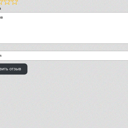
в
вить отзыв