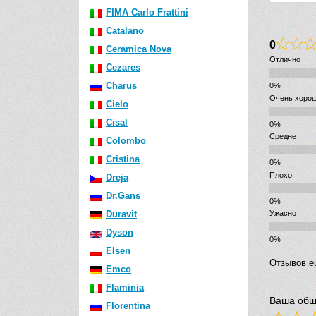
FIMA Carlo Frattini
Catalano
0
Ceramica Nova
Отлично
Cezares
Charus
Очень хоро
Cielo
Cisal
Средне
Colombo
Cristina
Плохо
Dreja
Dr.Gans
Duravit
Ужасно
Dyson
Elsen
Отзывов е
Emco
Flaminia
Ваша общ
Florentina