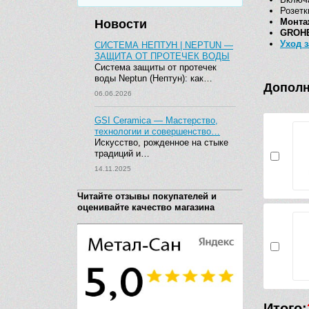
Розетк
Монта
Новости
GROHE
Уход 
СИСТЕМА НЕПТУН | NEPTUN —
ЗАЩИТА ОТ ПРОТЕЧЕК ВОДЫ
Система защиты от протечек
воды Neptun (Нептун): как…
Дополн
06.06.2026
GSI Ceramica — Мастерство,
технологии и совершенство…
Искусство, рожденное на стыке
традиций и…
14.11.2025
Читайте отзывы покупателей и
оценивайте качество магазина
Итого: