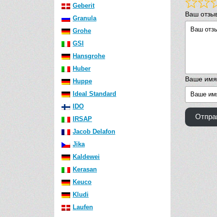
Geberit
Ваш отзы
Granula
Grohe
GSI
Hansgrohe
Huber
Ваше имя
Huppe
Ideal Standard
IDO
Отпра
IRSAP
Jacob Delafon
Jika
Kaldewei
Kerasan
Keuco
Kludi
Laufen