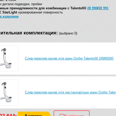
и детали подводки, пробки
жные принадлежности для комбинации с Talentofill
28 990
/
28 991
 StarLight
хромированная поверхность
за изделием
ительная комплектация:
(выбрано 0)
Слив-перелив-налив для ванн Grohe Talentofill 28990000
Слив-перелив-налив для нестандартных ванн Grohe Talent
22 644
р.
В корзину
В избранное