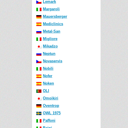
Lemark
Margaroli
Mauersberger
Mediclinics
Metal-San
Migliore
Mikadzo
Neptun
Novaservis
Nobili
Nofer
Noken
OLI
Omoikiri
Oventrop
OWL 1975
Paffoni
Paini