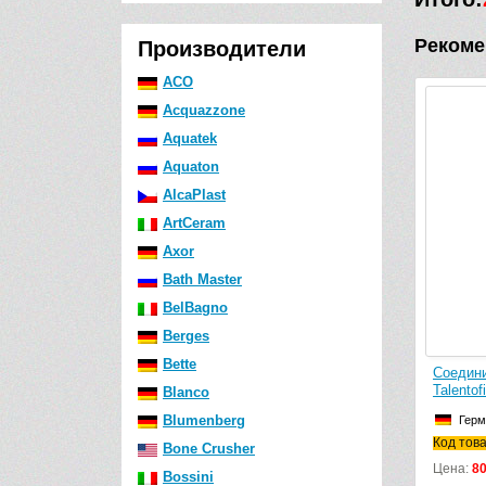
Рекоме
Производители
ACO
Acquazzone
Aquatek
Aquaton
AlcaPlast
ArtCeram
Axor
Bath Master
BelBagno
Berges
Bette
Соедини
Talentof
Blanco
Blumenberg
Герм
Код тов
Bone Crusher
Цена:
8
Bossini