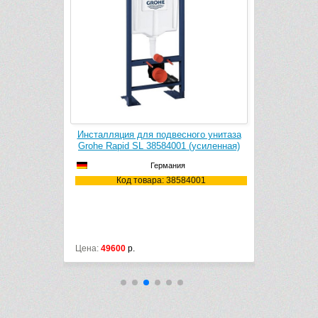
ого унитаза
Инсталляция для подвесного унитаза
Инсталляци
36001
Grohe Rapid SL 38584001 (усиленная)
Grohe Ra
Германия
6001
Код товара: 38584001
Ко
Цена:
49600
р.
Цена:
35200