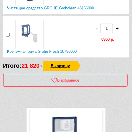
Чистящее средство GROHE Grohclean 48166000
-
+
8950 р.
Крепежная рама Grohe Fresh 38796000
Итого:
21 820
р.
В корзину
В избранное
Рек
-20 696 руб.