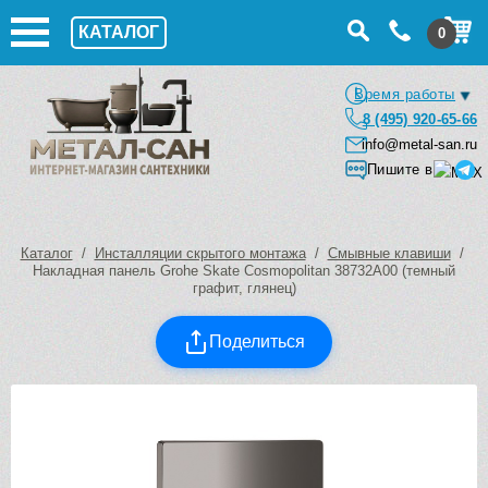
КАТАЛОГ
0
Время работы
8 (495) 920-65-66
info@metal-san.ru
Пишите в
Каталог
/
Инсталляции скрытого монтажа
/
Смывные клавиши
/
Накладная панель Grohe Skate Cosmopolitan 38732A00 (темный
графит, глянец)
Поделиться