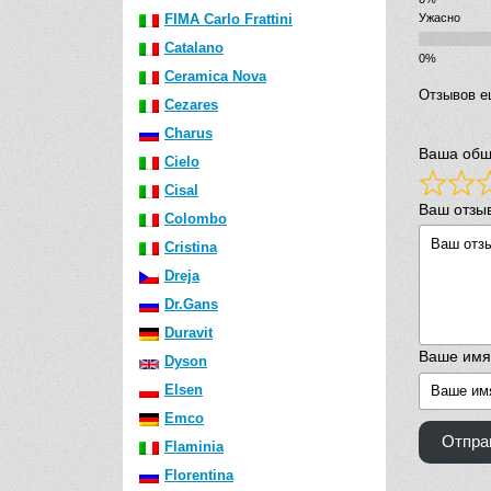
FIMA Carlo Frattini
Ужасно
Catalano
Ceramica Nova
Отзывов е
Cezares
Charus
Ваша общ
Cielo
Cisal
Ваш отзы
Colombo
Cristina
Dreja
Dr.Gans
Duravit
Ваше имя
Dyson
Elsen
Emco
Отпра
Flaminia
Florentina