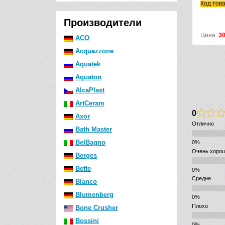
Код тов
Производители
Цена:
3
ACO
Acquazzone
Aquatek
Aquaton
AlcaPlast
ArtCeram
0
Axor
Отлично
Bath Master
BelBagno
Очень хоро
Berges
Bette
Средне
Blanco
Blumenberg
Плохо
Bone Crusher
Bossini