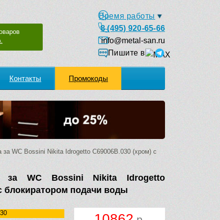
Время работы
8 (495) 920-65-66
оваров
info@metal-san.ru
.
Пишите в
Контакты
Промокоды
за WC Bossini Nikita Idrogetto C69006B.030 (хром) с
за WC Bossini Nikita Idrogetto
 с блокиратором подачи воды
030
10862
р.