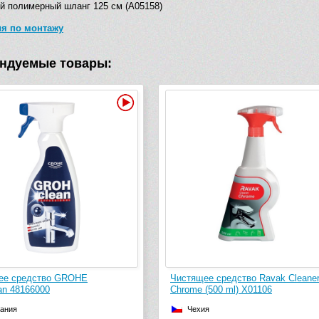
й полимерный шланг 125 см (A05158)
ия по монтажу
ндуемые товары:
Видео
ее средство GROHE
Чистящее средство Ravak Cleane
an 48166000
Chrome (500 ml) X01106
ания
Чехия