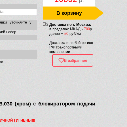
ita
В корзину
авки уточняйте у
Доставка по г. Москва:
в пределах МКАД -
700
р
кий набор
далее +
50
руб/км
Доставка в любой регион
РФ транспортными
компаниями
В избранное
ая
6B.030 (хром) с блокиратором подачи
ИЧНОЙ ГИГИЕНЫ!!!