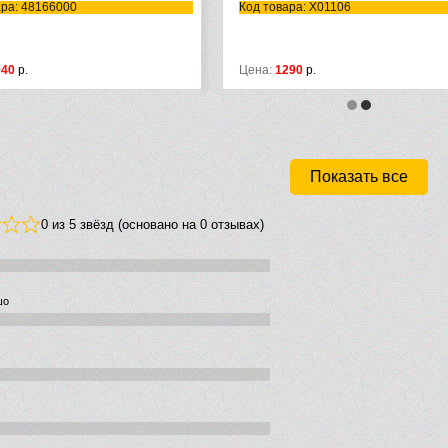
ара: 48166000
Код товара: X01106
040
р.
Цена:
1290
р.
Показать все
0 из 5 звёзд (основано на 0 отзывах)
шо