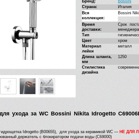
Бренд:
Bossini
Страна:
Италия
Вся
Bossini Nik
коллекция:
Время
Срок пост
доставки:
менеджера
Тип
гигиеничес
Цвет
хром
Материал
металл
лейки
Длина шланга,
1250
мм
Стилистика
современн
дизайна
для ухода за WC Bossini Nikita Idrogetto C6900
гидрощетка Idrogetto (B00655), для ухода за керамикой WC —
НЕ ДЛЯ Л
ованный держатель с блокиратором подачи воды (С69000)