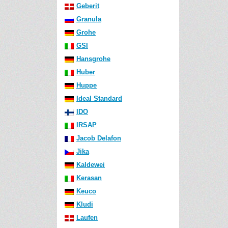
Geberit
Granula
Grohe
GSI
Hansgrohe
Huber
Huppe
Ideal Standard
IDO
IRSAP
Jacob Delafon
Jika
Kaldewei
Kerasan
Keuco
Kludi
Laufen