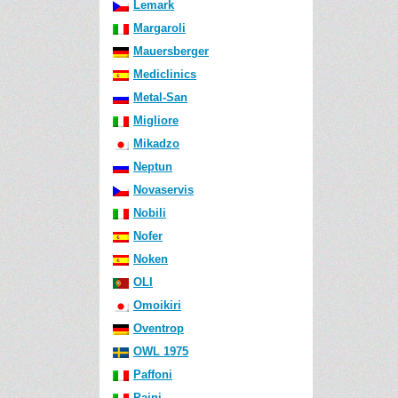
Lemark
Margaroli
Mauersberger
Mediclinics
Metal-San
Migliore
Mikadzo
Neptun
Novaservis
Nobili
Nofer
Noken
OLI
Omoikiri
Oventrop
OWL 1975
Paffoni
Paini