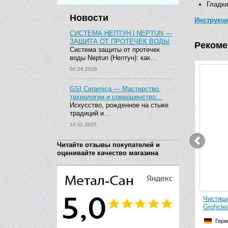
Гладки
Новости
Инструкц
СИСТЕМА НЕПТУН | NEPTUN —
ЗАЩИТА ОТ ПРОТЕЧЕК ВОДЫ
Рекоме
Система защиты от протечек
воды Neptun (Нептун): как…
06.06.2026
GSI Ceramica — Мастерство,
технологии и совершенство…
Искусство, рожденное на стыке
традиций и…
14.11.2025
Читайте отзывы покупателей и
оценивайте качество магазина
Чистящ
Grohcle
Герм