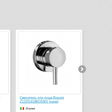
-1 307 руб.
r
Смеситель для душа Bossini
Смеситель дл
Z12201410BOS001 (хром)
Z00008.030 (
Италия
Италия