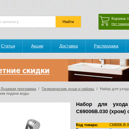
Корзина т
Нет товаров
Статьи
Акции
Доставка
Распродажа
/
Душевая программа
/
Гигиенические души и наборы
/ Набор для ухода 
ром подачи воды
Набор для ухода 
C69006B.030 (хром)
Код товара:
C69006.B.