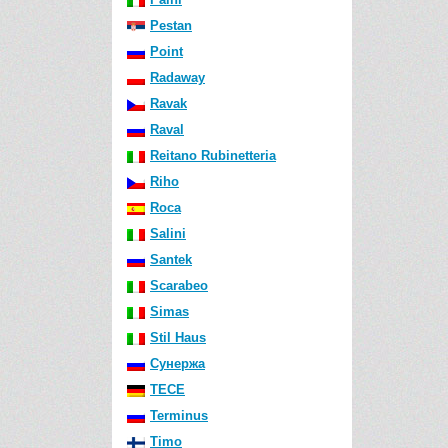
Pestan
Point
Radaway
Ravak
Raval
Reitano Rubinetteria
Riho
Roca
Salini
Santek
Scarabeo
Simas
Stil Haus
Сунержа
TECE
Terminus
Timo