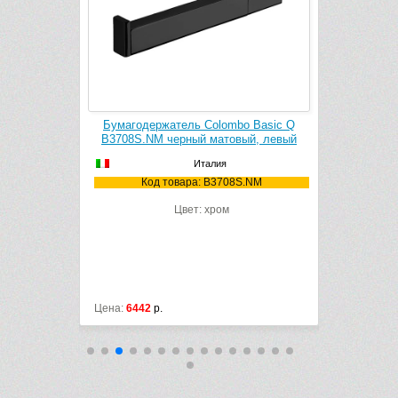
o Basic Q
Бумагодержатель Colombo Basic Q
Бумагоде
ый, правый
B3708S.NM черный матовый, левый
B3791
Италия
D.NM
Код товара: B3708S.NM
Ко
Цвет: хром
Цена:
6442
р.
Цена:
12332