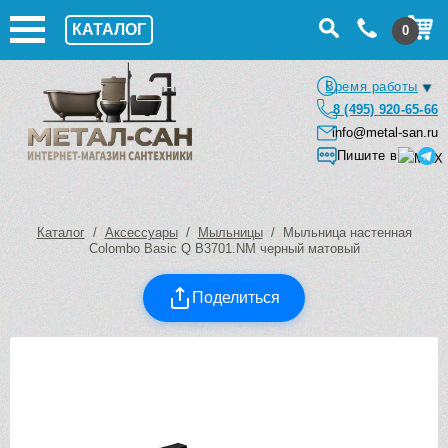
КАТАЛОГ
0
Время работы
8 (495) 920-65-66
info@metal-san.ru
Пишите в
Каталог
/
Аксессуары
/
Мыльницы
/ Мыльница настенная
Colombo Basic Q B3701.NM черный матовый
Поделиться