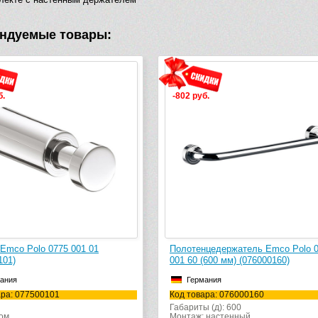
ндуемые товары:
б.
-802 руб.
Emco Polo 0775 001 01
Полотенцедержатель Emco Polo 
101)
001 60 (600 мм) (076000160)
ания
Германия
ара: 077500101
Код товара: 076000160
Габариты (д): 600
ром
Монтаж: настенный