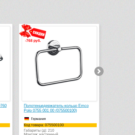
-768 руб.
-635 руб.
0760
Полотенцедержатель-кольцо Emco
Полотенцеде
Polo 0755 001 00 (075500100)
Polo 0750 00
Германия
Германия
Код товара: 075500100
Код товара: 
Габариты (д): 210
Габариты (д):
Монтаж: настенный
Монтаж: наст