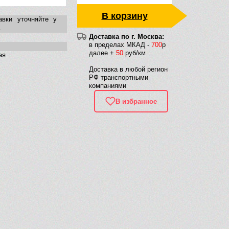
В корзину
авки уточняйте у
Доставка по г. Москва:
в пределах МКАД -
700
р
далее +
50
руб/км
ая
Доставка в любой регион
РФ транспортными
компаниями
В избранное