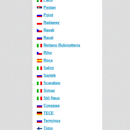
Pestan
Point
Radaway
Ravak
Raval
Reitano Rubinetteria
Riho
Roca
Salini
Santek
Scarabeo
Simas
Stil Haus
Сунержа
TECE
Terminus
Timo