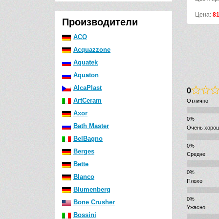
Цена:
2099
р.
Цена:
8
Производители
ACO
Acquazzone
Aquatek
Aquaton
AlcaPlast
0
ArtCeram
Отлично
Axor
Bath Master
Очень хоро
BelBagno
Berges
Средне
Bette
Blanco
Плохо
Blumenberg
Bone Crusher
Ужасно
Bossini