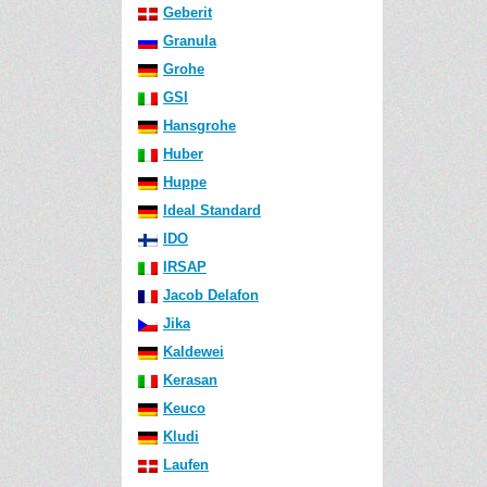
Geberit
Granula
Grohe
GSI
Hansgrohe
Huber
Huppe
Ideal Standard
IDO
IRSAP
Jacob Delafon
Jika
Kaldewei
Kerasan
Keuco
Kludi
Laufen