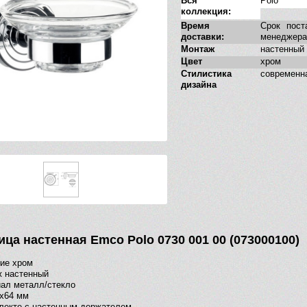
Вся
Polo
коллекция:
Время
Срок пост
доставки:
менеджера
Монтаж
настенный
Цвет
хром
Стилистика
современн
дизайна
ца настенная Emco Polo 0730 001 00 (073000100)
ие хром
ж настенный
ал металл/стекло
х64 мм
лекте с настенным держателем