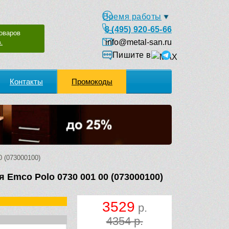
Время работы
8 (495) 920-65-66
оваров
info@metal-san.ru
.
Пишите в
Контакты
Промокоды
 (073000100)
Emco Polo 0730 001 00 (073000100)
3529
р.
4354 р.