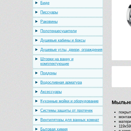
Биде
Писсуары
Раковины
Полотенцесушители
Душевые кабины и боксы
Душевые углы, двери, ограждения
Шторки на ванну и
комплектующие
Поддоны
Водосливная арматура
Аксессуары
Кухонные мойки и оборудование
Мыльни
Системы защиты от протечек
покрыт
монта
Вентиляторы для ванных комнат
матери
119х59
Бытовая химия
в комп