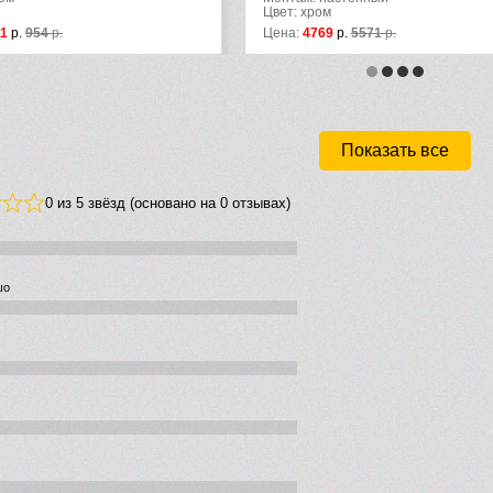
Цвет: хром
11
р.
954
р.
Цена:
4769
р.
5571
р.
Показать все
0 из 5 звёзд (основано на 0 отзывах)
шо