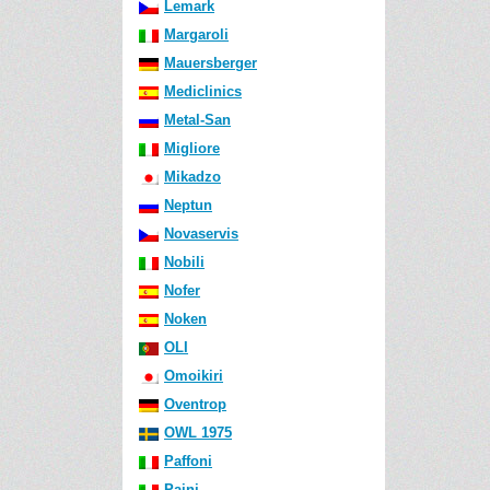
Lemark
Margaroli
Mauersberger
Mediclinics
Metal-San
Migliore
Mikadzo
Neptun
Novaservis
Nobili
Nofer
Noken
OLI
Omoikiri
Oventrop
OWL 1975
Paffoni
Paini