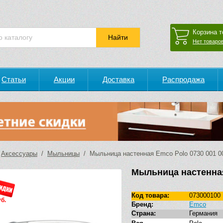
Корзина т
Нет товаров
Статьи
Акции
Доставка
Распродажа
/
Аксессуары
/
Мыльницы
/ Мыльница настенная Emco Polo 0730 001 00
Мыльница настенная 
Код товара:
073000100
б.
Бренд:
Emco
Страна:
Германия