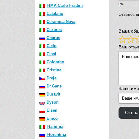
FIMA Carlo Frattini
Catalano
Отзывов е
Ceramica Nova
Cezares
Ваша общ
Charus
Cielo
Ваш отзы
Cisal
Colombo
Cristina
Dreja
Dr.Gans
Ваше имя
Duravit
Dyson
Elsen
Отпра
Emco
Flaminia
Florentina