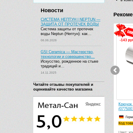
Новости
Рекоме
СИСТЕМА НЕПТУН | NEPTUN —
ЗАЩИТА ОТ ПРОТЕЧЕК ВОДЫ
Система защиты от протечек
воды Neptun (Нептун): как…
-143 ру
06.06.2026
GSI Ceramica — Мастерство,
технологии и совершенство…
Искусство, рожденное на стыке
традиций и…
14.11.2025
Читайте отзывы покупателей и
оценивайте качество магазина
Крючок двойной Emco Polo 0775 001
Крючок 
02 (077500102)
(077500
Германия
Герм
Код товара: 077500102
Код тов
Цвет: хром
Цвет: х