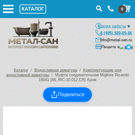
КАТАЛОГ
0
Время работы
8 (495) 920-65-66
info@metal-san.ru
Пишите в
Каталог
/
Водосливная арматура
/
Комплектующие для
водосливной арматуры
/ Муфта соединительная Migliore Ricambi
18041 (ML.RIC-10.012.CR) Хром
Поделиться