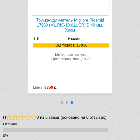
liore Ricambi
Чистящее средство GROHE Grohclean
.CR) D 40 мм,
48166000
Германия
я
Код товара: 48166000
17930
атунь
янцевый
Цена:
3040
р.
0
0 из 5 звёзд (основано на 0 отзывах)
Отлично