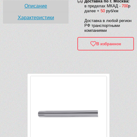
Доставка по г. Москва:
Описание
в пределах МКАД -
700
р
далее +
50
руб/км
Характеристики
Доставка в любой регион
РФ транспортными
компаниями
В избранное
Рек
Видео