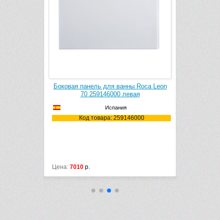
ванны Roca
Боковая панель для ванны Roca Leon
Боковая па
000
70 259146000 левая
70
Испания
4000
Код товара: 259146000
Ко
Цена:
7010
р.
Цена:
5300
р