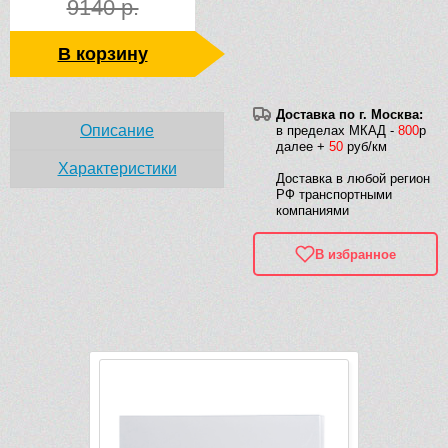
9140 р.
В корзину
Доставка по г. Москва:
Описание
в пределах МКАД -
800
р
далее +
50
руб/км
Характеристики
Доставка в любой регион
РФ транспортными
компаниями
В избранное
Рек
-1 710 руб.