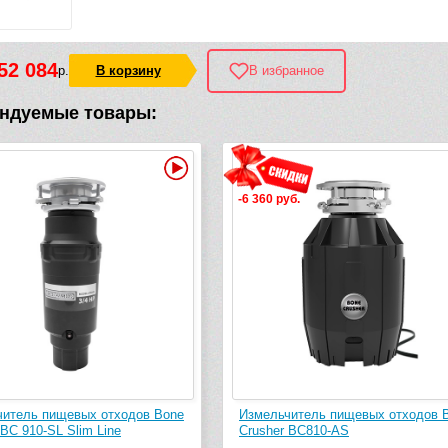
52 084
р.
В корзину
В избранное
ндуемые товары:
Видео
-6 360 руб.
читель пищевых отходов Bone
Измельчитель пищевых отходов 
 BC 910-SL Slim Line
Crusher BC810-AS