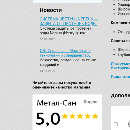
Универ
Широка
Новости
Износо
СИСТЕМА НЕПТУН | NEPTUN —
Комплект
ЗАЩИТА ОТ ПРОТЕЧЕК ВОДЫ
Система защиты от протечек
Отводн
воды Neptun (Нептун): как…
06.06.2026
Советы по
Ширин
GSI Ceramica — Мастерство,
Глубин
технологии и совершенство…
Искусство, рожденное на стыке
Инструкци
традиций и…
Инструкц
14.11.2025
Виды мон
Читайте отзывы покупателей и
оценивайте качество магазина
Дополн