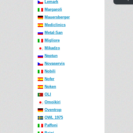
Lemark
Margaroli
Mauersberger
Mediclinics
Metal-San
Migliore
Mikadzo
Neptun
Novaservis
Nobili
Nofer
Noken
OLI
Omoikiri
Oventrop
OWL 1975
Paffoni
Paini