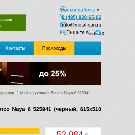
Время работы
8 (495) 920-65-66
оваров
info@metal-san.ru
.
Пишите в
Контакты
Промокоды
ериалов
/ Мойка кухонная Blanco Naya 6 525941
nco Naya 6 525941 (черный, 615х510
52 084
р.