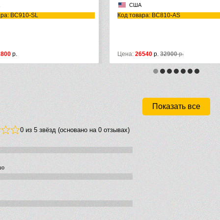
США
ара: BC910-SL
Код товара: BC810-AS
1800
р.
Цена:
26540
р.
32900
р.
Показать все
0 из 5 звёзд (основано на 0 отзывах)
шо