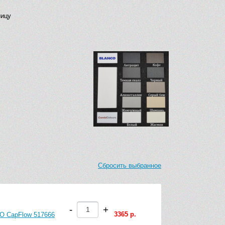
ницу
Сбросить выбранное
-
+
3365 р.
O CapFlow 517666