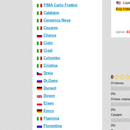
Германия
США
FIMA Carlo Frattini
Код товара: 526177
Код тов
Catalano
Ceramica Nova
Cezares
Цена:
8259
р.
11011
р.
Цена:
4
Charus
Cielo
Cisal
Colombo
Cristina
Dreja
0
Dr.Gans
Отлично
Duravit
Dyson
Очень хоро
Elsen
Emco
Средне
Flaminia
Florentina