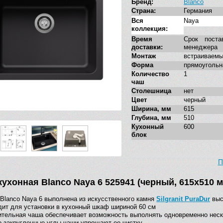
Бренд:
Blanco
Страна:
Германия
Вся
Naya
коллекция:
Время
Срок поста
доставки:
менеджера
Монтаж
встраиваемы
Форма
прямоугольн
Количество
1
чаш
Столешница
нет
Цвет
черный
Ширина, мм
615
Глубина, мм
510
Кухонный
600
блок
П
кухонная Blanco Naya 6 525941 (черный, 615х510 м
Blanco Naya 6 выполнена из искусственного камня
Silgranit PuraDur
выс
ит для установки в кухонный шкаф шириной 60 см
тельная чаша обеспечивает возможность выполнять одновременно неско
 закругленные углы чаши упрощают ее чистку