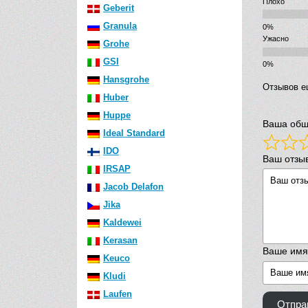
Плохо
Geberit
Granula
Ужасно
Grohe
GSI
Hansgrohe
Отзывов е
Huber
Huppe
Ваша общ
Ideal Standard
IDO
Ваш отзы
IRSAP
Jacob Delafon
Jika
Kaldewei
Kerasan
Ваше имя
Keuco
Kludi
Laufen
Отпра