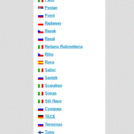
Pestan
Point
Radaway
Ravak
Raval
Reitano Rubinetteria
Riho
Roca
Salini
Santek
Scarabeo
Simas
Stil Haus
Сунержа
TECE
Terminus
Timo