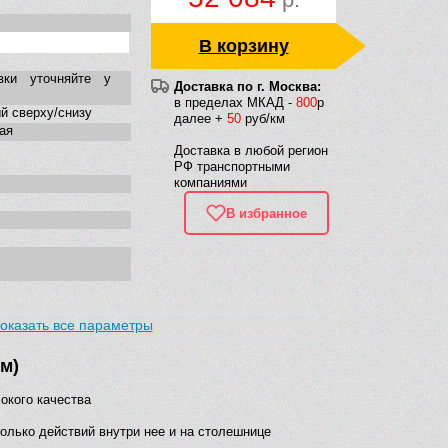
В корзину
вки уточняйте у
Доставка по г. Москва:
в пределах МКАД -
800
р
й сверху/снизу
далее +
50
руб/км
ая
Доставка в любой регион
РФ транспортными
компаниями
В избранное
оказать все параметры
м)
окого качества
лько действий внутри нее и на столешнице