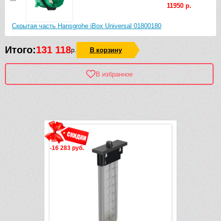
11950 р.
Скрытая часть Hansgrohe iBox Universal 01800180
Итого:
131 118
р.
В корзину
В избранное
Рек
-16 283 руб.