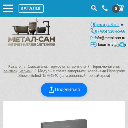
КАТАЛОГ
0
Время работы
8 (495) 920-65-66
info@metal-san.ru
Пишите в
Каталог
/
Смесители, термостаты, вентили
/
Переключатели,
вентили, изливы
/ Модуль с тремя запорными клапанами Hansgrohe
ShowerSelect 15764340 (шлифованный черный хром)
Поделиться