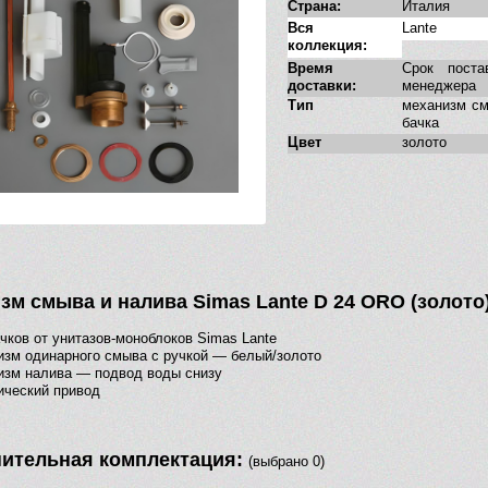
Страна:
Италия
Вся
Lante
коллекция:
Время
Срок поста
доставки:
менеджера
Тип
механизм см
бачка
Цвет
золото
зм cмыва и налива Simas Lante D 24 ORO (золото)
чков от унитазов-моноблоков Simas Lante
зм одинарного смыва с ручкой — белый/золото
изм налива — подвод воды снизу
ический привод
ительная комплектация:
(выбрано 0)