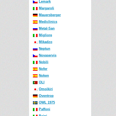
Lemark
Margaroli
Mauersberger
Mediclinics
Metal-San
Migliore
Mikadzo
Neptun
Novaservis
Nobili
Nofer
Noken
OLI
Omoikiri
Oventrop
OWL 1975
Paffoni
Paini