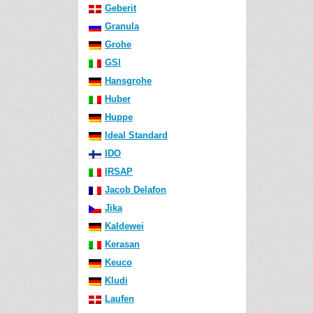
Geberit
Granula
Grohe
GSI
Hansgrohe
Huber
Huppe
Ideal Standard
IDO
IRSAP
Jacob Delafon
Jika
Kaldewei
Kerasan
Keuco
Kludi
Laufen