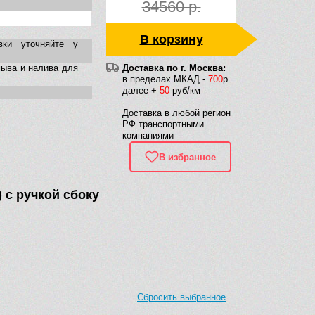
34560 р.
В корзину
вки уточняйте у
ыва и налива для
Доставка по г. Москва:
в пределах МКАД -
700
р
далее +
50
руб/км
Доставка в любой регион
РФ транспортными
компаниями
В избранное
 с ручкой сбоку
Сбросить выбранное