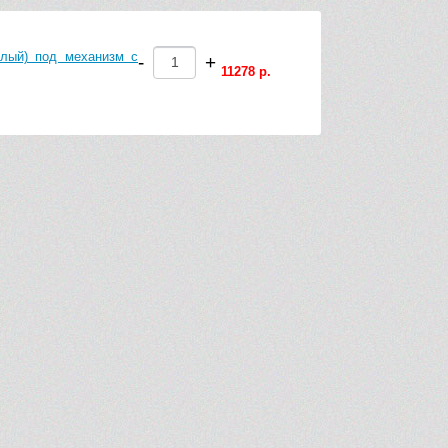
елый) под механизм с
-
+
11278 р.