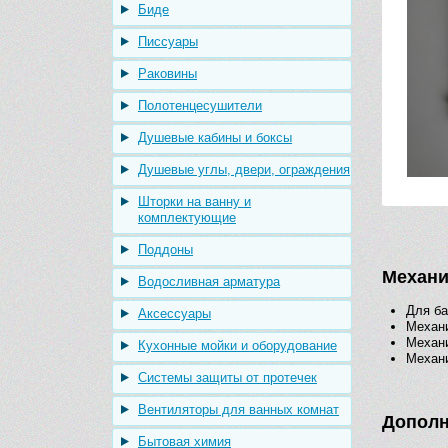
Биде
Писсуары
Раковины
Полотенцесушители
Душевые кабины и боксы
Душевые углы, двери, ограждения
Шторки на ванну и
комплектующие
Поддоны
Механи
Водосливная арматура
Для ба
Аксессуары
Механи
Механ
Кухонные мойки и оборудование
Механ
Системы защиты от протечек
Вентиляторы для ванных комнат
Дополн
Бытовая химия