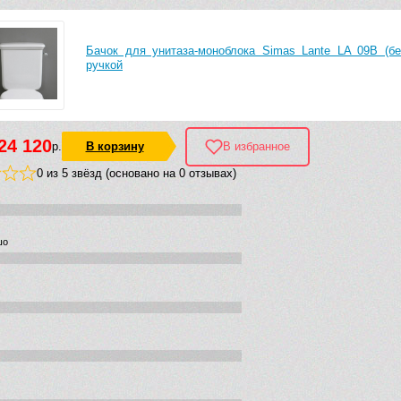
Бачок для унитаза-моноблока Simas Lante LA 09B (б
ручкой
24 120
р.
В корзину
В избранное
0 из 5 звёзд (основано на 0 отзывах)
шо