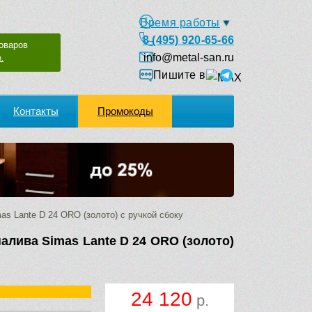
Время работы
8 (495) 920-65-66
оваров
info@metal-san.ru
.
Пишите в
Контакты
Промокоды
s Lante D 24 ORO (золото) с ручкой сбоку
алива Simas Lante D 24 ORO (золото)
24 120
р.