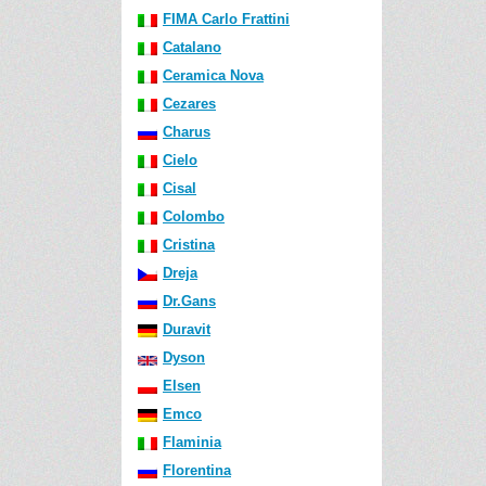
FIMA Carlo Frattini
Catalano
Ceramica Nova
Cezares
Charus
Cielo
Cisal
Colombo
Cristina
Dreja
Dr.Gans
Duravit
Dyson
Elsen
Emco
Flaminia
Florentina