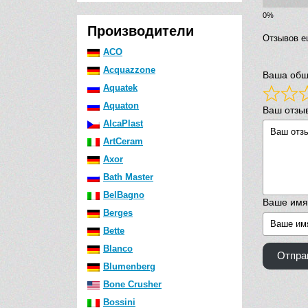
Производители
Отзывов е
ACO
Acquazzone
Ваша общ
Aquatek
Aquaton
Ваш отзы
AlcaPlast
ArtCeram
Axor
Bath Master
BelBagno
Ваше имя
Berges
Bette
Blanco
Отпра
Blumenberg
Bone Crusher
Bossini