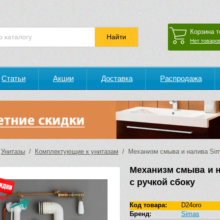
Корзина т
Нет товаров
Статьи
Акции
Доставка
Распродажа
/
Унитазы
/
Комплектующие к унитазам
/ Механизм cмыва и налива Sima
Механизм cмыва и н
с ручкой сбоку
руб.
Код товара:
D24oro
Бренд:
Simas