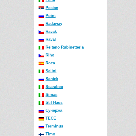
Pestan
Point
Radaway
Ravak
Raval
Reitano Rubinetteria
Riho
Roca
Salini
Santek
Scarabeo
Simas
Stil Haus
Сунержа
TECE
Terminus
Timo