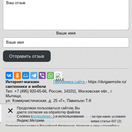
Ваше имя
Отправить отзыв
Интернет-магазин
Поддержка сайта
- https://dvigaemsite.ru/
сантехники и мебели
Тел: +7 (495) 920-65-66, Россия, 141011, Московская обл., г.
Мытищи,
ул. Коммунистическая, д. 25 «Г», Павильон Т-8
×
Продолжая пользоваться сайтом, Вы
даете согласие на обработку файлов
Cookies (
подробнее...
) и использование
Сайт носит исключительно информационный характер и ни при каких условиях
Яндекс.Метрики
не является публичной офертой, определяемой положениями статьи 437 (2)
Гражданского кодекса Российской Федерации. Наличие и цены уточняйте у
наших операторов. Производитель вправе изменять комплектацию,