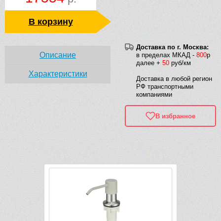
В корзину
Доставка по г. Москва:
Описание
в пределах МКАД -
800
р
далее +
50
руб/км
Характеристики
Доставка в любой регион
РФ транспортными
компаниями
В избранное
Рек