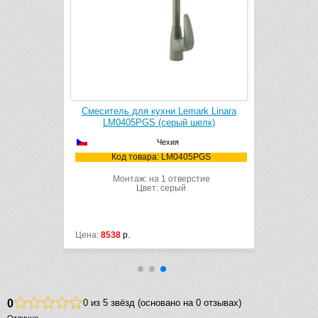
ark Comfort
Смеситель для кухни Lemark Linara
Смеситель 
шелк)
LM0405PGS (серый шелк)
LM30
Чехия
73PGS
Код товара: LM0405PGS
Код
рстие
Монтаж: на 1 отверстие
Мон
Цвет: серый
Цена:
8538
р.
Цена:
22818
0
0 из 5 звёзд (основано на 0 отзывах)