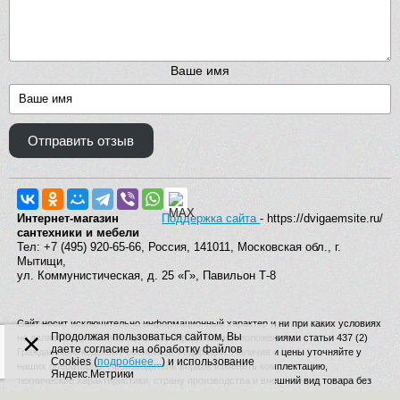
Ваше имя
Отправить отзыв
Интернет-магазин
Поддержка сайта
- https://dvigaemsite.ru/
сантехники и мебели
Тел: +7 (495) 920-65-66, Россия, 141011, Московская обл., г.
Мытищи,
ул. Коммунистическая, д. 25 «Г», Павильон Т-8
Сайт носит исключительно информационный характер и ни при каких условиях
×
Продолжая пользоваться сайтом, Вы
не является публичной офертой, определяемой положениями статьи 437 (2)
даете согласие на обработку файлов
Гражданского кодекса Российской Федерации. Наличие и цены уточняйте у
Cookies (
подробнее...
) и использование
наших операторов. Производитель вправе изменять комплектацию,
Яндекс.Метрики
технические характеристики, страну производства и внешний вид товара без
дополнительного уведомления.