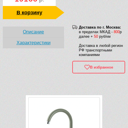
В корзину
Доставка по г. Москва:
Описание
в пределах МКАД -
800
р
далее +
50
руб/км
Характеристики
Доставка в любой регион
РФ транспортными
компаниями
В избранное
Рек