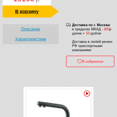
В корзину
Доставка по г. Москва:
Описание
в пределах МКАД -
800
р
далее +
50
руб/км
Характеристики
Доставка в любой регион
РФ транспортными
компаниями
В избранное
Рек
Видео