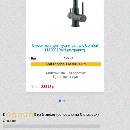
ark Comfort
Смеситель для кухни Lemark Comfort
цит)
LM3061PAN (антрацит)
Чехия
73PAN
Код товара: LM3061PAN
рстие
Монтаж: на 1 отверстие
т
Цвет: антрацит
Цена:
22818
р.
0
0 из 5 звёзд (основано на 0 отзывах)
Отлично