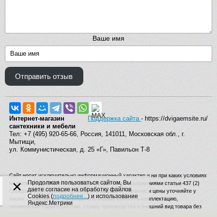
Ваше имя
Отправить отзыв
Интернет-магазин
Поддержка сайта
- https://dvigaemsite.ru/
сантехники и мебели
Тел: +7 (495) 920-65-66, Россия, 141011, Московская обл., г.
Мытищи,
ул. Коммунистическая, д. 25 «Г», Павильон Т-8
Сайт носит исключительно информационный характер и ни при каких условиях
×
Продолжая пользоваться сайтом, Вы
не является публичной офертой, определяемой положениями статьи 437 (2)
даете согласие на обработку файлов
Гражданского кодекса Российской Федерации. Наличие и цены уточняйте у
Cookies (
подробнее...
) и использование
наших операторов. Производитель вправе изменять комплектацию,
Яндекс.Метрики
технические характеристики, страну производства и внешний вид товара без
дополнительного уведомления.