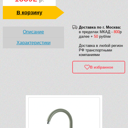
В корзину
Доставка по г. Москва:
Описание
в пределах МКАД -
800
р
далее +
50
руб/км
Характеристики
Доставка в любой регион
РФ транспортными
компаниями
В избранное
Рек