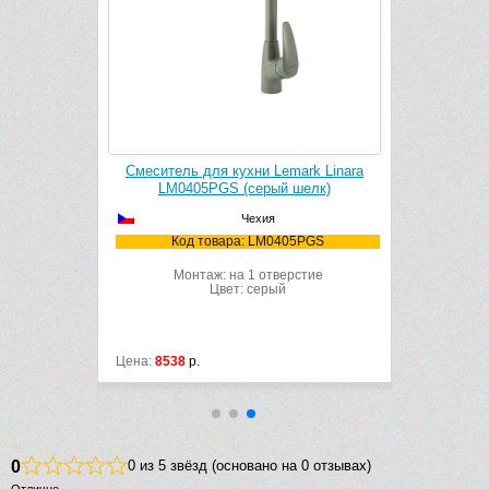
ark Comfort
Смеситель для кухни Lemark Linara
Смеситель 
шелк)
LM0405PGS (серый шелк)
LM30
Чехия
73PGS
Код товара: LM0405PGS
Код
рстие
Монтаж: на 1 отверстие
Мон
Цвет: серый
Цена:
8538
р.
Цена:
22818
0
0 из 5 звёзд (основано на 0 отзывах)