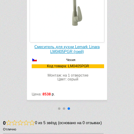
Lemark Linara
Смеситель для кухни Lemark Comfort
грей)
LM3061PGR (грей)
я
Чехия
M0405PGR
Код товара: LM3061PGR
тверстие
Монтаж: на 1 отверстие
ый
Цвет: серый
Цена:
22818
р.
0
0 из 5 звёзд (основано на 0 отзывах)
Отлично