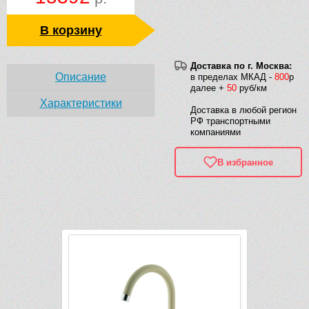
В корзину
Доставка по г. Москва:
Описание
в пределах МКАД -
800
р
далее +
50
руб/км
Характеристики
Доставка в любой регион
РФ транспортными
компаниями
В избранное
Рек
Видео