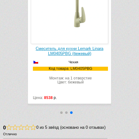
ark Comfort
Смеситель для кухни Lemark Linara
Смеситель 
вый)
LM0405PBG (бежевый)
LM3
Чехия
61PBG
Код товара: LM0405PBG
Код
рстие
Монтаж: на 1 отверстие
Мон
Цвет: бежевый
Цена:
8538
р.
Цена:
14617
0
0 из 5 звёзд (основано на 0 отзывах)
Отлично