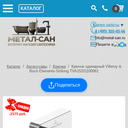
КАТАЛОГ
0
Время работы
8 (495) 920-65-66
info@metal-san.ru
Пишите в
Каталог
/
Аксессуары
/
Крючки
/ Крючок одинарный Villeroy &
Boch Elements-Striking TVA15201100061
Поделиться
-2575 руб.