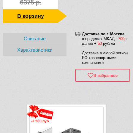
6375 р.
В корзину
Доставка по г. Москва:
Описание
в пределах МКАД -
700
р
далее +
50
руб/км
Характеристики
Доставка в любой регион
РФ транспортными
компаниями
В избранное
Рек
-2 500 руб.
-2 350 руб.