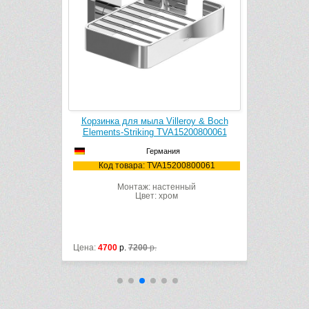
lleroy
Корзинка для мыла Villeroy & Boch
Крючок двойн
Elements-Striking TVA15200800061
Elements-Stri
Германия
Код товара: TVA15200800061
Код товара
61
Монтаж: настенный
Цв
Цвет: хром
Цена:
4700
р.
7200
р.
Цена:
4850
р.
720