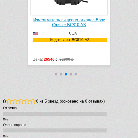
ходов Bone
Измельчитель пищевых отходов Bone
Измельчит
AS
Crusher BC810-AS
C
США
0-AS
Код товара: BC810-AS
Ко
Цена:
26540
р.
32900
р.
Цена:
41800
0
0 из 5 звёзд (основано на 0 отзывах)
Отлично
Очень хорошо