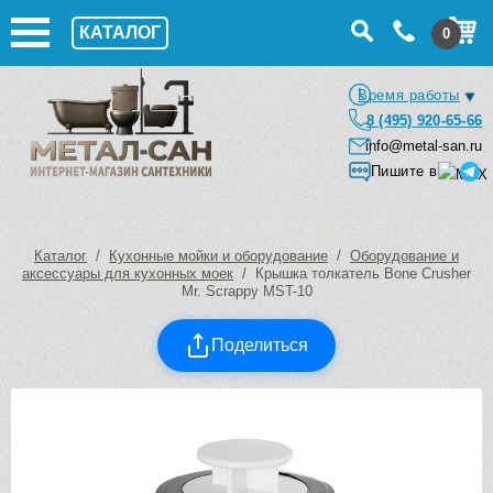
КАТАЛОГ
0
Время работы
8 (495) 920-65-66
info@metal-san.ru
Пишите в
Каталог
/
Кухонные мойки и оборудование
/
Оборудование и
аксессуары для кухонных моек
/ Крышка толкатель Bone Crusher
Мr. Scrappy MST-10
Поделиться