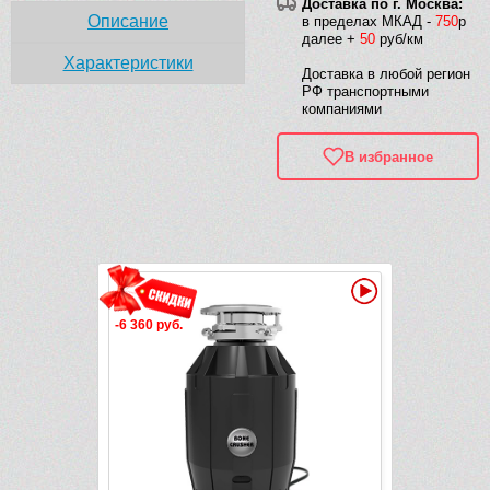
Доставка по г. Москва:
Описание
в пределах МКАД -
750
р
далее +
50
руб/км
Характеристики
Доставка в любой регион
РФ транспортными
компаниями
В избранное
Рек
Видео
Видео
-6 360 руб.