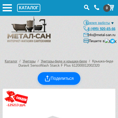
КАТАЛОГ
0
Время работы
8 (495) 920-65-66
info@metal-san.ru
Пишите в
Каталог
/
Унитазы
/
Унитазы-биде и крышки-биде
/ Крышка-биде
Duravit SensoWash Starck F Plus 612000012002320
Поделиться
-125213 руб.