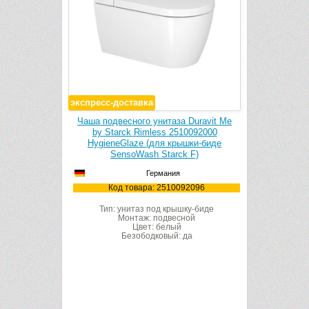
экспресс-доставка
rasystem A2
Чаша подвесного унитаза Duravit Me
Инсталляци
ная (белое
by Starck Rimless 2510092000
Duravit 
HygieneGlaze (для крышки-биде
WD102
SensoWash Starck F)
автома
SensoWash
Германия
012060
Код товара: 2510092096
ло
Код 
тный
Тип: унитаз под крышку-биде
Габар
Монтаж: подвесной
Монтаж: 
Цвет: белый
Безободковый: да