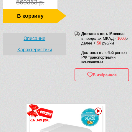
569363 р.
В корзину
Доставка по г. Москва:
Описание
в пределах МКАД -
1000
р
далее +
50
руб/км
Характеристики
Доставка в любой регион
РФ транспортными
компаниями
В избранное
Рек
Видео
-16 349 руб.
-38 934 руб.