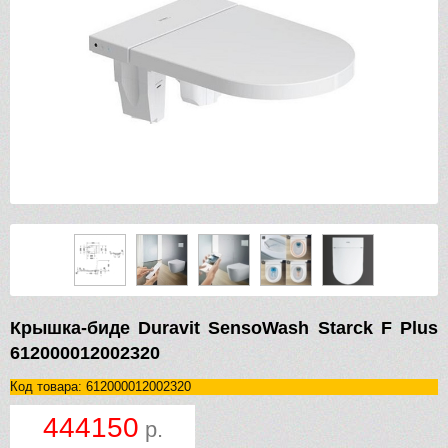
Крышка-биде Duravit SensoWash Starck F Plus
612000012002320
Код товара: 612000012002320
444150
р.